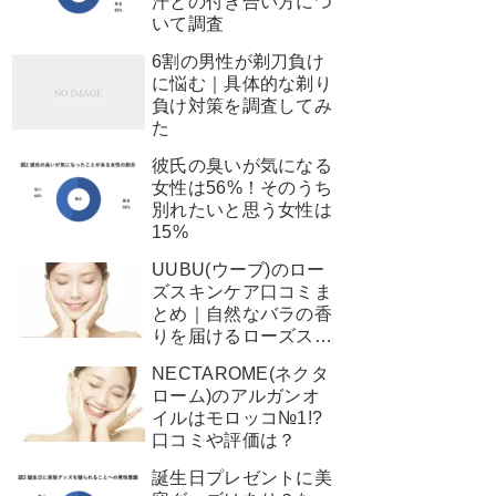
汗との付き合い方につ
いて調査
6割の男性が剃刀負け
に悩む｜具体的な剃り
負け対策を調査してみ
た
彼氏の臭いが気になる
女性は56%！そのうち
別れたいと思う女性は
15%
UUBU(ウーブ)のロー
ズスキンケア口コミま
とめ｜自然なバラの香
りを届けるローズスキ
ンケアの実態に迫る
NECTAROME(ネクタ
ローム)のアルガンオ
イルはモロッコ№1!?
口コミや評価は？
誕生日プレゼントに美