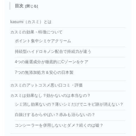
目次
kasumi（カスミ）とは
カスミの効果・特徴について
ポイント集中シミケアクリーム
持続型ハイドロキノン配合で持続力が違う
4つの厳選成分が徹底的にCゾーンをケア
7つの無添加処方＆安心の日本製
カスミのアットコスメ悪い口コミ・評価
カスミは効果なし？効かないのは本当なの？
シミ消し効果ないの？薄いシミだけでニキビ跡が消えない？
白抜けするからやばい？赤みも治らないの？
コンシーラーを併用しないとダメ？続くのは嘘？