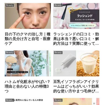
Beauty
Beauty
目の下のクマの治し方｜種
ラッシェンドの口コミ・効
類の見分け方と自宅・医療
果は本当？悪い口コミ・解
ケア
約方法は？実際に使ってみ
ました！
Beauty
Beauty
ハトムギ化粧水がやばい？
豆乳イソフラボンアイクリ
理由と合わない人の特徴3
ームはどっちがいい？効果
つ
的な使い方やまつ毛伸びる
口コミなど徹底調査
Beauty
Beauty