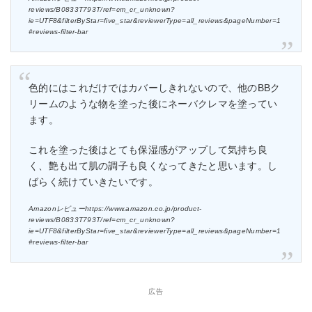
reviews/B0833T793T/ref=cm_cr_unknown?
ie=UTF8&filterByStar=five_star&reviewerType=all_reviews&pageNumber=1
#reviews-filter-bar
色的にはこれだけではカバーしきれないので、他のBBク
リームのような物を塗った後にネーバクレマを塗ってい
ます。
これを塗った後はとても保湿感がアップして気持ち良
く、艶も出て肌の調子も良くなってきたと思います。し
ばらく続けていきたいです。
Amazonレビューhttps://www.amazon.co.jp/product-
reviews/B0833T793T/ref=cm_cr_unknown?
ie=UTF8&filterByStar=five_star&reviewerType=all_reviews&pageNumber=1
#reviews-filter-bar
広告