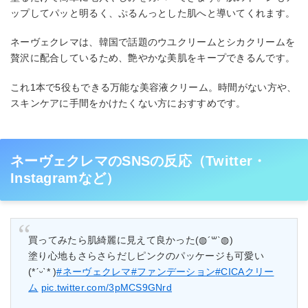
ップしてパッと明るく、ぷるんっとした肌へと導いてくれます。
ネーヴェクレマは、韓国で話題のウユクリームとシカクリームを
贅沢に配合しているため、艶やかな美肌をキープできるんです。
これ1本で5役もできる万能な美容液クリーム。時間がない方や、
スキンケアに手間をかけたくない方におすすめです。
ネーヴェクレマのSNSの反応（Twitter・
Instagramなど）
買ってみたら肌綺麗に見えて良かった(◍︎´꒳`◍︎)
塗り心地もさらさらだしピンクのパッケージも可愛い
(*ˊᵕˋ* )
#ネーヴェクレマ
#ファンデーション
#CICAクリー
ム
pic.twitter.com/3pMCS9GNrd