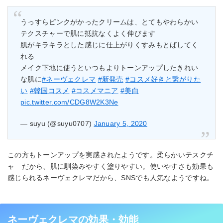
うっすらピンクがかったクリームは、とてもやわらかい
テクスチャーで肌に抵抗なくよく伸びます
肌がキラキラとした感じに仕上がりくすみもとばしてく
れる
メイク下地に使うといつもよりトーンアップしたきれい
な肌に
#ネーヴェクレマ
#新発売
#コスメ好きと繋がりた
い
#韓国コスメ
#コスメマニア
#美白
pic.twitter.com/CDG8W2K3Ne
— suyu (@suyu0707)
January 5, 2020
この方もトーンアップを実感されたようです。柔らかいテスクチ
ャ―だから、肌に馴染みやすく塗りやすい。使いやすさも効果も
感じられるネーヴェクレマだから、SNSでも人気なようですね。
ネーヴェクレマの効果・効能