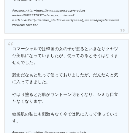
Amazonレビューhttps://www.amazon.co.jp/product-
reviews/B0833T793T/ref=cm_cr_unknown?
ie=UTF8&filterByStar=five_star&reviewerType=all_reviews&pageNumber=1
#reviews-filter-bar
コマーシャルでは韓国の女の子が塗るといきなりツヤツ
ヤ美肌になっていましたが、使ってみるとそうはなりま
せんでした。
残念だなぁと思って使っておりましたが、だんだんと気
に入ってきました。
やはり塗るとお肌がワントーン明るくなり、シミも目立
たなくなります。
敏感肌の私にも刺激もなく今では気に入って使っていま
す。
Amazonレビューhttps://www.amazon.co.jp/product-