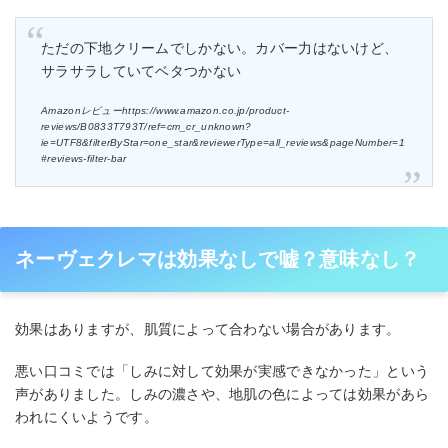
ただの下地クリームでしかない。カバー力はないけど、
サラサラしていてベタつかない
Amazonレビューhttps://www.amazon.co.jp/product-
reviews/B0833T793T/ref=cm_cr_unknown?
ie=UTF8&filterByStar=one_star&reviewerType=all_reviews&pageNumber=1
#reviews-filter-bar
ネーヴェクレマは効果なしで嘘？意味なし？
効果はありますが、肌質によって合わない場合があります。
悪い口コミでは「しみに対して効果が実感できなかった」という
声がありました。しみの濃さや、地肌の色によっては効果があら
われにくいようです。