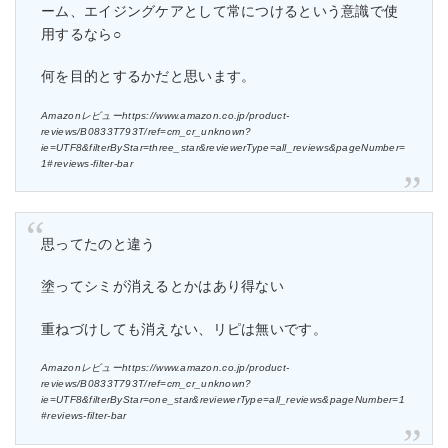
ーム、エイジングケアとして常につけるという意識で使
用するなら○
何を目的とするかだと思います。
Amazonレビューhttps://www.amazon.co.jp/product-
reviews/B0833T793T/ref=cm_cr_unknown?
ie=UTF8&filterByStar=three_star&reviewerType=all_reviews&pageNumber=
1#reviews-filter-bar
思ってたのと違う
塗ってシミが消えるとかはあり得ない
重ねづけしても消えない、リピは無いです。
Amazonレビューhttps://www.amazon.co.jp/product-
reviews/B0833T793T/ref=cm_cr_unknown?
ie=UTF8&filterByStar=one_star&reviewerType=all_reviews&pageNumber=1
#reviews-filter-bar