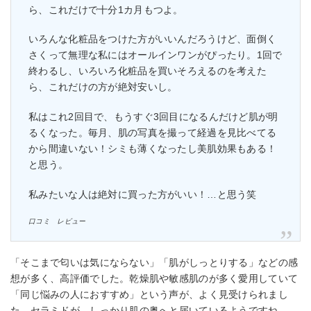
ら、これだけで十分1カ月もつよ。
いろんな化粧品をつけた方がいいんだろうけど、面倒く
さくって無理な私にはオールインワンがぴったり。1回で
終わるし、いろいろ化粧品を買いそろえるのを考えた
ら、これだけの方が絶対安いし。
私はこれ2回目で、もうすぐ3回目になるんだけど肌が明
るくなった。毎月、肌の写真を撮って経過を見比べてる
から間違いない！シミも薄くなったし美肌効果もある！
と思う。
私みたいな人は絶対に買った方がいい！…と思う笑
口コミ レビュー
「そこまで匂いは気にならない」「肌がしっとりする」などの感
想が多く、高評価でした。乾燥肌や敏感肌のが多く愛用していて
「同じ悩みの人におすすめ」という声が、よく見受けられまし
た。セラミドが、しっかり肌の奥へと届いているようですね。