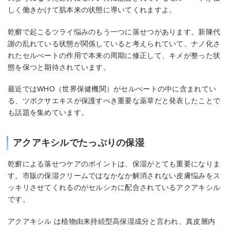
しく働きかけて肌本来の状態に導いてくれますよ。
乾癬で起こるツライ悩みのもう一つに落せつがあります。新陳代
謝の乱れている状態が関係していると考えられていて、ナノ化さ
れたセルべートの作用で本来の周期に修正して、キメが整った状
態を保つと期待されています。
最近ではWHO（世界保健機関）がセルべートの中に含まれてい
る、ツボクサエキスが保護すべき重要な薬草だと発表したことで
も話題を集めています。
アクアキシルでたっぷりの保湿
乾癬による落せつケアのポイントは、保湿がとても重要になりま
す。市販の保湿クリームではなかなか解消されない皮膚悩みをス
ッキリさせてくれるのがセルシカに配合されているアクアキシル
です。
アクアキシル は植物由来持続型高保湿成分と言われ、真皮層内