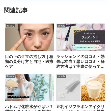
関連記事
Beauty
Beauty
目の下のクマの治し方｜種
ラッシェンドの口コミ・効
類の見分け方と自宅・医療
果は本当？悪い口コミ・解
ケア
約方法は？実際に使ってみ
ました！
Beauty
Beauty
ハトムギ化粧水がやばい？
豆乳イソフラボンアイクリ