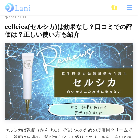
ホーム
Beauty
cellcica(セルシカ)は効果なし？口コミでの評価は？正し
2023.01.23
cellcica(セルシカ)は効果なし？口コミでの評
価は？正しい使い方も紹介
セルシカは乾癬（かんせん）で悩む人のための皮膚用クリームで
す。乾癬は皮膚の一部が赤くなって盛り上がり、さらに白いかさ