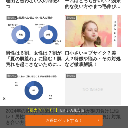
理由と合わない人の特徴3
ームはどっちがいい？効果
つ
的な使い方やまつ毛伸びる
口コミなど徹底調査
Beauty
Beauty
口小さい＝ブサイク？美
男性は６割、女性は７割が
人？特徴や悩み・その対処
「夏の肌荒れ」に悩む！肌
など徹底解説！
荒れを起こさないために行
っている対策とは？
Beauty
Beauty
【最大70%OFF】
セルシカ最安値
6割の男性が剃刀負けに悩
2024年の男の汗対策はコ
む｜具体的な剃り負け対策
レ！男性200名に汗との付
お得にゲットする！
を調査してみた
き合い方について調査