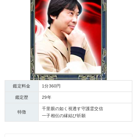
鑑定料金
1分360円
鑑定歴
29年
千里眼の如く視透す守護霊交信
特徴
一子相伝の縁結び祈願