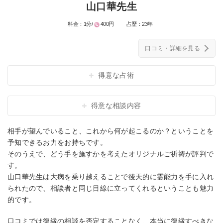
山口華先生
料金：
1分/
400円
占歴：
23年
口コミ・詳細を見る
得意な占術
得意な相談内容
相手が望んでいること、これから何が起こるのか？ということを
予知できるお力をお持ちです。
そのうえで、どう手を施すかを考えたオリジナルご祈祷が評判で
す。
山口華先生は大病を乗り越えることで後天的に霊能力を手に入れ
られたので、相談者と同じ目線に立ってくれるということも魅力
的です。
口コミでは復縁の相談を否定することなく、本当に復縁すべきな