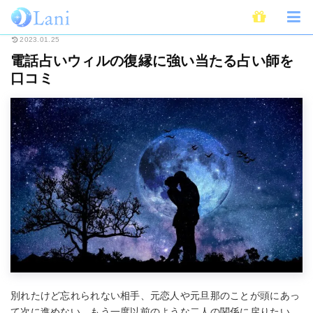
ホーム
電話占い
電話占いウィル
電話占いウィルの復縁に強い当たる占
2023.01.25
電話占いウィルの復縁に強い当たる占い師を
口コミ
別れたけど忘れられない相手、元恋人や元旦那のことが頭にあっ
て次に進めない、もう一度以前のような二人の関係に戻りたい…