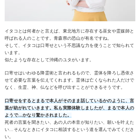
イタコとは何者かと言えば、東北地方に存在する巫女や霊媒師と
呼ばれる人のことです。青森県の恐山が有名ですね。
そして、イタコは口寄せという不思議な力を使うことで知られて
います。
似たような存在として沖縄のユタがいます。
口寄せはいわゆる降霊術と言われるもので、霊体を降ろし憑依さ
せて必要な言葉を伝えてくれます。霊体は亡くなられた人だけで
なく、生霊、神、仏などを呼び出すことができるそうです。
口寄せをするとまるで本人がそのまま話しているかのように、言
葉が紡がれていきます。私も実際体験しましたが、まるで本人の
ようで…かなり驚かされました。
死者の言葉を聞きたい、あの人の本音が知りたい、願いを叶えた
い…そんなときにイタコに相談するという道を選んでみてくださ
い。