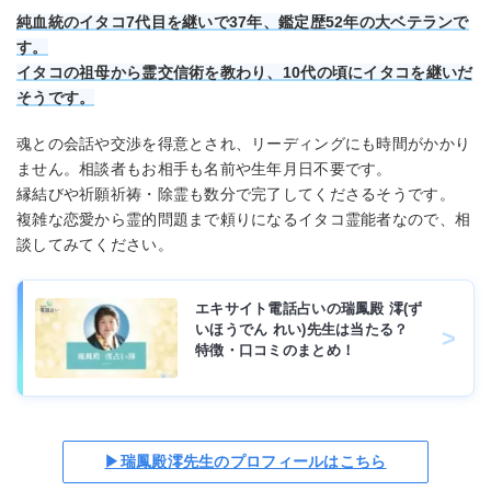
純血統のイタコ7代目を継いで37年、鑑定歴52年の大ベテランで
す。
イタコの祖母から霊交信術を教わり、10代の頃にイタコを継いだ
そうです。
魂との会話や交渉を得意とされ、リーディングにも時間がかかり
ません。相談者もお相手も名前や生年月日不要です。
縁結びや祈願祈祷・除霊も数分で完了してくださるそうです。
複雑な恋愛から霊的問題まで頼りになるイタコ霊能者なので、相
談してみてください。
エキサイト電話占いの瑞鳳殿 澪(ず
いほうでん れい)先生は当たる？
特徴・口コミのまとめ！
▶瑞鳳殿澪先生のプロフィールはこちら