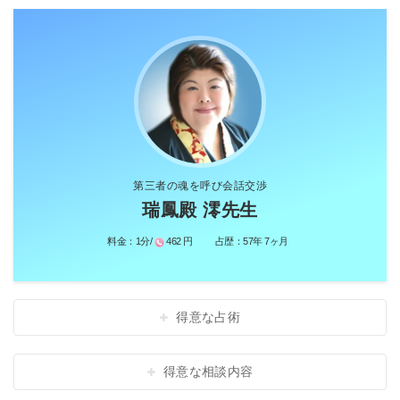
第三者の魂を呼び会話交渉
瑞鳳殿 澪先生
料金：
1分/
462 円
占歴：
57年 7ヶ月
得意な占術
得意な相談内容