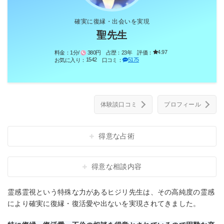
確実に復縁・出会いを実現
聖先生
4.97
料金：
1分/
380円
占歴：
23年
評価：
1542
5175
お気に入り：
口コミ：
体験談口コミ
プロフィール
得意な占術
得意な相談内容
霊感霊視という特殊な力があるヒジリ先生は、その高純度の霊感
により確実に復縁・復活愛や出ないを実現されてきました。