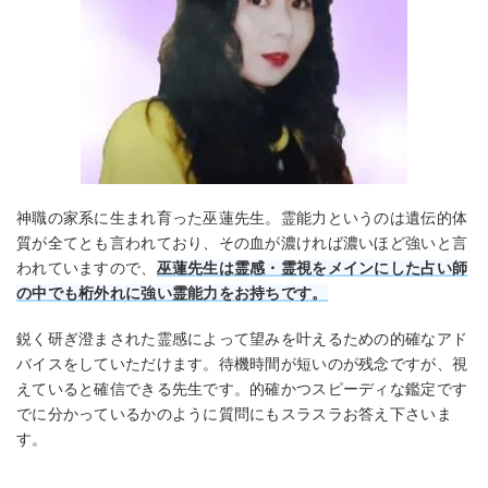
神職の家系に生まれ育った巫蓮先生。霊能力というのは遺伝的体
質が全てとも言われており、その血が濃ければ濃いほど強いと言
われていますので、
巫蓮先生は霊感・霊視をメインにした占い師
の中でも桁外れに強い霊能力をお持ちです。
鋭く研ぎ澄まされた霊感によって望みを叶えるための的確なアド
バイスをしていただけます。待機時間が短いのが残念ですが、視
えていると確信できる先生です。的確かつスピーディな鑑定です
でに分かっているかのように質問にもスラスラお答え下さいま
す。