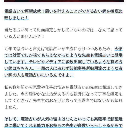
電話占いで願望成就！願いを叶えることができる占い師を徹底比
較しました！
当たる占い師って対面鑑定しかしていないのでは…なんて思って
いる人いませんか？！
近年では占いと言えば電話占いが主流になりつつあるため、
今ま
では対面でしか視てもらえなかったような先生も電話占いに登場
しています。テレビやメディアに多数出演しているような有名占
い師はもちろん、一般の人は占わず芸能事務所御用達のような占
い師の人も電話占いにいるんですよ。
私も数年前から恋愛や仕事の悩みを電話占いの先生に相談してき
ました。今の穏やかな生活があるのも親身になって丁寧な鑑定を
してくださった先生方のおかげと言っても過言ではないかも知れ
ません。
そして、電話占いが人気の理由はなんといっても高確率で願望達
成に導いてくれる能力をお持ちの先生が多数いらっしゃるからで