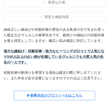
得意な占術
得意な相談内容
由緒正しい縁結びや祈願祈祷の歴史のある鳥居の元で生まれ育っ
た鑑定士がヴェルニの春華先生です。願掛けや縁結びの祈願祈祷
を最も得意としていますが、幅広い悩み相談に対応しています。
強力な縁結び・祈願祈祷・強力なヒーリングが口コミで人気にな
り500人以上の占い師が在籍しているヴェルニでも大変人気の先
生の一人です。
祈願祈祷や願掛けを希望する場合は鑑定の際に申し出てくださ
い。また本名が必ず必要になりますのでその点はご注意下さい。
▶春華先生のプロフィールはこちら