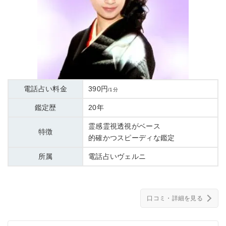
電話占い料金
390円
/1分
鑑定歴
20年
霊感霊視透視がベース
特徴
的確かつスピーディな鑑定
所属
電話占いヴェルニ
口コミ・詳細を見る