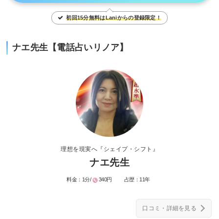
初回15分無料はLaniからの登録限定！
ナエ先生【電話占いリノア】
理想を現実へ『シェイプ・シフト』
ナエ先生
料金：
1分/
340円
占歴：
11年
口コミ・詳細を見る