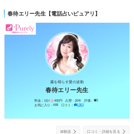
春待エリー先生【電話占いピュアリ】
霧を晴らす愛の波動
春待エリー先生
5
料金：
1分/
400円
占歴：
20年
評価：
666
1363
お気に入り：
口コミ：
体験談
口コミ・詳細を見る