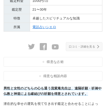
鑑定料金
1000円
/1分
鑑定歴
21〜30年
特徴
卓越したスピリチュアルな知識
所属
電話占いシエロ
口コミ・詳細を見る
得意な占術
得意な相談内容
男性と女性のどちらの心も通う流紫庵先生は、遠隔祈願・祈祷や
仏教と神道による縁結びの祈願を得意とされています。
潜在的な幸せの運気を視て引き出す鑑定と合わせることによっ