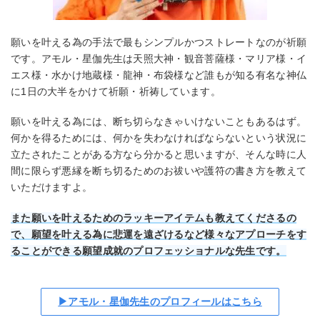
願いを叶える為の手法で最もシンプルかつストレートなのが祈願
初回最大4000円無料
です。アモル・星伽先生は天照大神・観音菩薩様・マリア様・イ
電話占いヴェルニ
はこちら
エス様・水かけ地蔵様・龍神・布袋様など誰もが知る有名な神仏
に1日の大半をかけて祈願・祈祷しています。
願いを叶える為には、断ち切らなきゃいけないこともあるはず。
何かを得るためには、何かを失わなければならないという状況に
立たされたことがある方なら分かると思いますが、そんな時に人
間に限らず悪縁を断ち切るためのお祓いや護符の書き方を教えて
いただけますよ。
また願いを叶えるためのラッキーアイテムも教えてくださるの
で、願望を叶える為に悲運を遠ざけるなど様々なアプローチをす
ることができる願望成就のプロフェッショナルな先生です。
▶アモル・星伽先生のプロフィールはこちら