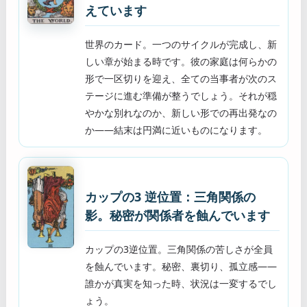
えています
世界のカード。一つのサイクルが完成し、新
しい章が始まる時です。彼の家庭は何らかの
形で一区切りを迎え、全ての当事者が次のス
テージに進む準備が整うでしょう。それが穏
やかな別れなのか、新しい形での再出発なの
か——結末は円満に近いものになります。
カップの3 逆位置：三角関係の
影。秘密が関係者を蝕んでいます
カップの3逆位置。三角関係の苦しさが全員
を蝕んでいます。秘密、裏切り、孤立感——
誰かが真実を知った時、状況は一変するでし
ょう。