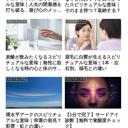
ルな意味｜人生の閉塞感を
たスピリチュアルな意味｜
打ち破る、遊び心のメッセ
そのまま持つ？返納する？
ンジャー
スピリチュアル
スピリチュアル
炭酸が飲みたくなるスピリ
眉毛に白髪が生えるスピリ
チュアルな意味｜無性に欲
チュアルな意味｜1本・左
しくなる時の心と体のサイ
右別、福毛との違い
ン
スピリチュアル
スピリチュアル
【1分で完了】サードアイ
環水平アークのスピリチュ
診断【無料で覚醒度チェッ
アルな意味｜幸運の前兆？
ク】
彩雲・虹との違い