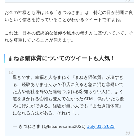
お金の神様とも呼ばれる「きつねさま」は、特定の日が開運に良
いという信念を持っていることがわかるツイートですよね。
これは、日本の伝統的な信仰や風水の考え方に基づいていて、そ
れを尊重していることが伺えます。
まねき猫体質についてのツイートも人気！
驚きです。幸福と人をまねく『まねき猫体質』が凄すぎ
る。経験ありませんか？①店に入ると急に混む②働いて
た店や会社を辞めた途端つぶれる③知らない人に、よく
道をきかれる④誰も並んでなかったATM、気付いたら後
ろに行列ができる。経験が無い人でも『まねき猫体質』
になれる方法がある。それは「…
— きつねさま (@kitsunesama2021)
July 31, 2023