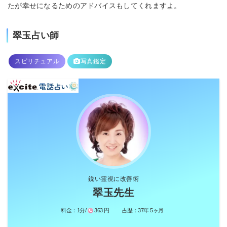
たが幸せになるためのアドバイスもしてくれますよ。
翠玉占い師
スピリチュアル
写真鑑定
鋭い霊視に改善術
翠玉先生
料金：
1分/
363 円
占歴：
37年 5ヶ月