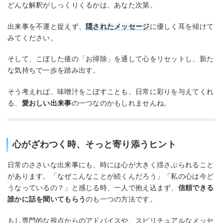
どんな解釈がしっくりくるかは、あなた次第。
出来事を不運と捉えず、
隠されたメッセージ
に優しく耳を傾けて
みてください。
そして、こぼした後の「お掃除」を通して心をリセットし、新た
な気持ちで一歩を踏み出す。
そう考えれば、味噌汁をこぼすことも、日常に彩りを与えてくれ
る、
愛おしい出来事
の一つなのかもしれませんね。
心がざわつく時、そっと寄り添うヒント
日常のささいな出来事にも、時には心が大きく揺さぶられること
があります。「なぜこんなことが続くんだろう」「私の心は今ど
うなっているの？」と感じる時、一人で抱え込まず、
信頼できる
誰かに話を聞いてもらう
のも一つの方法です。
もし専門的な視点からのアドバイスや、スピリチュアルなメッセ