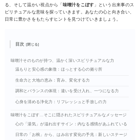
る、そして温かい視点から「
味噌汁をこぼす
」という出来事のス
ピリチュアルな意味を探っていきます。あなたの心と向き合い、
日常に豊かさをもたらすヒントを見つけていきましょう。
目次
味噌汁そのものが持つ、温かく深いスピリチュアルな力
温もりと安心感の象徴：ほっとする心の拠り所
生命力と大地の恵み：育み、変化する力
調和とバランスの体現：違いを受け入れ、一つになる力
心身を清める浄化力：リフレッシュと手放しの力
味噌汁をこぼす…そこに隠されたスピリチュアルなメッセージ
心の「湯気」が溢れ出すサイン：内なる感情があふれている
日常の「お椀」から、はみ出す変化の予兆：新しいステージ