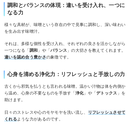
調和とバランスの体現：違いを受け入れ、一つに
なる力
様々な具材が、味噌という存在の中で見事に調和し、深い味わい
を生み出す味噌汁。
それは、多様な個性を受け入れ、それぞれの良さを活かしながら
一つになる「
調和
」や「
バランス
」の大切さを教えてくれます。
違いを認め合う豊かさ
の象徴です。
心身を清める浄化力：リフレッシュと手放しの力
古くから邪気を払うとも言われる味噌。温かい汁物は体を内側か
ら温め、心身の不要なものを手放す「
浄化
」や「
デトックス
」を
助けます。
日々のストレスや心のモヤモヤを洗い流し、
リフレッシュさせて
くれる
ような力があるのです。