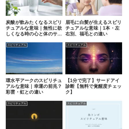
炭酸が飲みたくなるスピリ
眉毛に白髪が生えるスピリ
チュアルな意味｜無性に欲
チュアルな意味｜1本・左
しくなる時の心と体のサイ
右別、福毛との違い
ン
スピリチュアル
スピリチュアル
【1分で完了】サードアイ
環水平アークのスピリチュ
診断【無料で覚醒度チェッ
アルな意味｜幸運の前兆？
ク】
彩雲・虹との違い
スピリチュアル
スピリチュアル