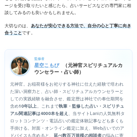
ージを受け取りたいと感じたら、占いサービスなどの専門家に相
談してみるのも良いかもしれません。
大切なのは、
あなたが安心できる方法で、自分の心と丁寧に向き
合うこと
です。
監修者
星空こもぴ
（元神官スピリチュアルカ
ウンセラー・占い師）
元神官。お稲荷様をお祀りする神社に仕えた経験で培われ
た深い洞察力と、占い師・スピリチュアルカウンセラーと
しての実践経験を融合させ、鑑定歴は神社での奉仕期間を
含め
。これまで
10年以上
執筆・監修した占い・スピリチュ
、当サイトLaniの人気無料タ
アル関連記事は4000本を超え
ロットコンテンツ・電話占いの鑑定体験記事なども多くも
手掛ける。対面・オンライン鑑定に加え、Web占いでのア
ドバイスも含めると、
の悩みに寄
延べ数百万規模の相談者