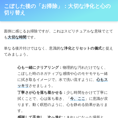
こぼした後の「お掃除」：大切な浄化と心の
切り替え
面倒に感じるお掃除ですが、これはスピリチュアルな意味でとて
も
大切な時間
です。
単なる後片付けではなく、意識的な
浄化とリセットの儀式
と捉え
てみましょう。
心も一緒にクリアリング：
物理的な汚れだけでなく、
こぼした時のネガティブな感情や心のモヤモヤも一緒
に拭き取るイメージで。水で洗い流すように、
心もス
ッキリ
させましょう。
丁寧さが心を落ち着かせる：
少し時間をかけて丁寧に
拭くことで、心は落ち着き、「
今、ここ
」に意識が戻
ります。動く瞑想のように、心を静める効果がありま
す。
感謝して手放し、次へ進む：
きれいになった場所と、