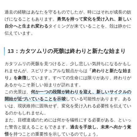
過去の経験はあなたを守るものでしたが、時にはそれが成長の妨
げになることもあります。
勇気を持って変化を受け入れ、新しい
自分へと生まれ変わる
タイミングが来ていることを、殻は静かに
伝えています。
13：カタツムリの死骸は終わりと新たな始まり
カタツムリの死骸を見つけると、少し悲しい気持ちになるかもし
れませんが、スピリチュアルな観点からは
「終わりと新たな始ま
り」を象徴
しています。すべての生命には限りがあり、終わりが
あるからこそ新しい始まりが訪れます。
この光景は、
何か一つの段階が終わりを迎え、新しいサイクルの
開始が近づいていることを示唆
している可能性があります。ある
いは、現状維持に固執せず、変化を受け入れる必要性を伝えてい
るのかもしれません。
また、目標達成のためには何かを犠牲にする必要がある、といっ
た警告と捉えることもできます。
過去を手放し、未来へ向かう覚
悟
を持つことの重要性を示しているのでしょう。