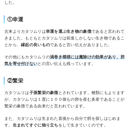
した。
①幸運
古来よりカタツムリは
幸運を運ぶ生き物の象徴
であると言われて
きました。もともとカタツムリは前進しかしない生き物であるこ
とから、
縁起の良いもの
であると言い伝えがありました。
その他にもカタツムリの
渦巻き模様には魔除けの効果があり、邪
気を寄せ付けない
との言い伝えも残っています。
②繁栄
カタツムリは
子孫繁栄の象徴
とされています。種類にもよります
が、カタツムリは１度に１００個もの卵を産む多産であることが
繁栄の象徴である由来だと言われています。
また、カタツムリは生まれた直後から自分で餌を探しはじめま
す。
生まれてすぐに独り立ち
をして生きていくのです。