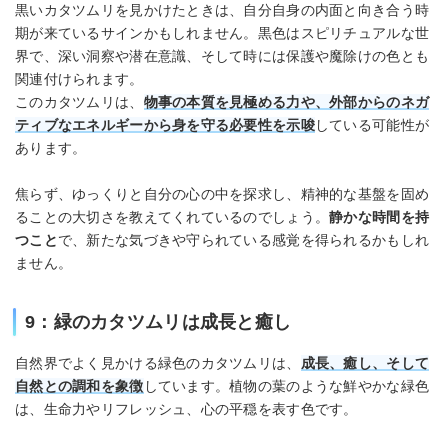
黒いカタツムリを見かけたときは、自分自身の内面と向き合う時
期が来ているサインかもしれません。黒色はスピリチュアルな世
界で、深い洞察や潜在意識、そして時には保護や魔除けの色とも
関連付けられます。
このカタツムリは、
物事の本質を見極める力や、外部からのネガ
ティブなエネルギーから身を守る必要性を示唆
している可能性が
あります。
焦らず、ゆっくりと自分の心の中を探求し、精神的な基盤を固め
ることの大切さを教えてくれているのでしょう。
静かな時間を持
つこと
で、新たな気づきや守られている感覚を得られるかもしれ
ません。
9：緑のカタツムリは成長と癒し
自然界でよく見かける緑色のカタツムリは、
成長、癒し、そして
自然との調和
を象徴
しています。植物の葉のような鮮やかな緑色
は、生命力やリフレッシュ、心の平穏を表す色です。