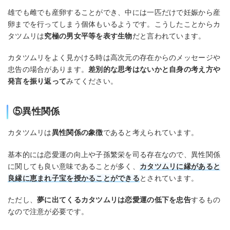
雄でも雌でも産卵することができ、中には一匹だけで妊娠から産
卵までを行ってしまう個体もいるようです。こうしたことからカ
タツムリは
究極の男女平等を表す生物
だと言われています。
カタツムリをよく見かける時は高次元の存在からのメッセージや
忠告の場合があります。
差別的な思考はないかと自身の考え方や
発言を振り返って
みてください。
⑤異性関係
カタツムリは
異性関係の象徴
であると考えられています。
基本的には恋愛運の向上や子孫繁栄を司る存在なので、異性関係
に関しても良い意味であることが多く、
カタツムリに縁があると
良縁に恵まれ子宝を授かることができる
とされています。
ただし、
夢に出てくるカタツムリは恋愛運の低下を忠告
するもの
なので注意が必要です。