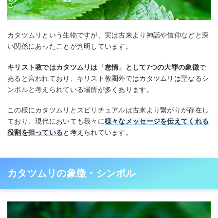
カタツムリという生物ですが、実は古来より神話や信仰などと深
い関係にあったことが判明しています。
キリスト教ではカタツムリは「怠惰」として7つの大罪の象徴
で
あると言われており、キリスト教圏外ではカタツムリは聖なるシ
ンボルと考えられている場所が多くあります。
この様にカタツムリとスピリチュアルは古来より繋がりが存在し
ており、現代においても我々に
様々なメッセージを伝えてくれる
役割を担っている
と考えられています。
カタツムリの象徴・シンボル