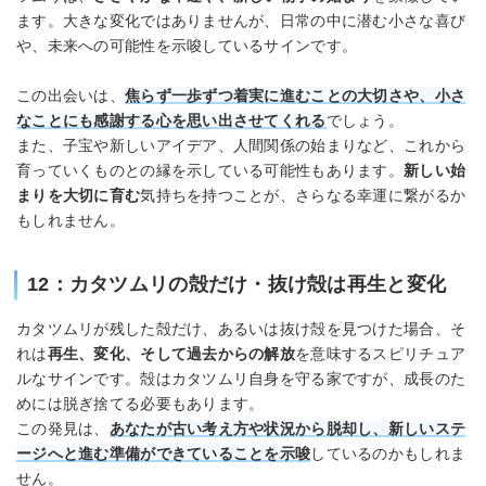
ます。大きな変化ではありませんが、日常の中に潜む小さな喜び
や、未来への可能性を示唆しているサインです。
この出会いは、
焦らず一歩ずつ着実に進むことの大切さや、小さ
なことにも感謝する心を思い出させてくれる
でしょう。
また、子宝や新しいアイデア、人間関係の始まりなど、これから
育っていくものとの縁を示している可能性もあります。
新しい始
まりを大切に育む
気持ちを持つことが、さらなる幸運に繋がるか
もしれません。
12：カタツムリの殻だけ・抜け殻は再生と変化
カタツムリが残した殻だけ、あるいは抜け殻を見つけた場合、そ
れは
再生、変化、そして過去からの解放
を意味するスピリチュア
ルなサインです。殻はカタツムリ自身を守る家ですが、成長のた
めには脱ぎ捨てる必要もあります。
この発見は、
あなたが古い考え方や状況から脱却し、新しいステ
ージへと進む準備ができていることを示唆
しているのかもしれま
せん。