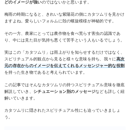
どのイメージが強い
のではないかと思います。
梅雨の時期になると、きれいな紫陽花の側にカタツムリを見かけ
ますよね。愛らしいフォルムに殻の螺旋模様が神秘的です。
その一方、農家にとっては農作物を食べ荒らす害虫の認識であ
り、中には見た目が気持ち悪くて苦手という人もいるでしょう。
実はこの「カタツムリ」は雨上がりを知らせするだけではなく、
スピリチュアル的観点から見ると様々な意味を持ち、我々に
高次
元の存在からのイメージを伝えてくれるメッセンジャー的な役割
を持った生き物であると考えられています。
この記事ではそんなカタツムリの持つスピリチュアル意味を徹底
解説していき、
シチュエーション別のメッセージ
なども詳しく紐
解いていきます。
カタツムリに隠されたスピリチュアル性にも迫っていきましょ
う。