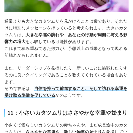
通常よりも大きなカタツムリを見かけることは稀であり、それだ
けに特別なメッセージを持っていると考えられます。大きいカタ
ツムリは、
大きな幸運の訪れや、あなたの行動が周囲に与える影
響力の増大
を示唆している可能性があります。
これまで積み重ねてきた努力が、予想以上の成果となって現れる
前触れかもしれません。
また、リーダーシップを発揮したり、新しいことに挑戦したりす
るのに良いタイミングであることを教えてくれている場合もあり
ます。
その存在感は、
自信を持って前進すること、そして訪れる幸運を
受け取る準備を促している
かのようです。
11：小さいカタツムリはささやかな幸運や始まり
小さくて愛らしいカタツムリの赤ちゃんや、まだ成長途中のカタ
ツムリは、
ささやかな幸運や、新しい物事の始まり
を象徴してい