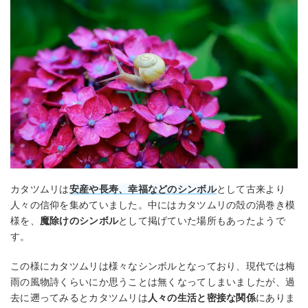
カタツムリは
安産や長寿、幸福などのシンボル
として古来より
人々の信仰を集めていました。中にはカタツムリの殻の渦巻き模
様を、
魔除けのシンボル
として掲げていた場所もあったようで
す。
この様にカタツムリは様々なシンボルとなっており、現代では梅
雨の風物詩くらいにか思うことは無くなってしまいましたが、過
去に遡ってみるとカタツムリは
人々の生活と密接な関係
にありま