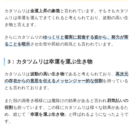
カタツムリは
金運上昇の象徴
と言われています。そもそもカタツ
ムリは幸運を運んできてくれると考えられており、波動の高い生
き物と言えます。
さらにカタツムリの
ゆっくりと着実に前進する姿から、努力が実
ることを暗示
させ出世や昇給の前兆とも言われています。
3：カタツムリは幸運を運ぶ生き物
カタツムリは
波動の高い生き物
であると考えられており、
高次元
の存在からの意思を伝えるメッセンジャー的な役割
を持っている
とも言われております。
また殻の渦巻き模様には魔除けの効果があると言われ
邪気払いの
役割
も担っています。この様にカタツムリは様々な効果があるた
め、総じて「
幸運を運ぶ生き物
」と呼ばれるようになったようで
す。