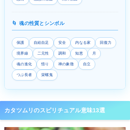
魂の性質とシンボル
保護
自給自足
安全
内なる家
回復力
境界線
二元性
調和
知恵
月
魂の進化
悟り
禅の象徴
自立
つぶ長者
栄螺鬼
カタツムリのスピリチュアル意味13選