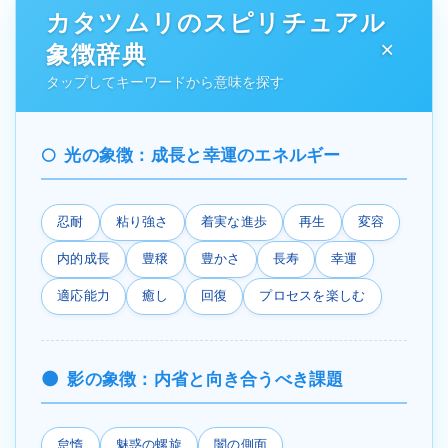
カタツムリのスピリチュアル
象徴辞典
タップしてキーワードから意味を探す
光の象徴：成長と幸運のエネルギー
忍耐
粘り強さ
着実な進歩
再生
変容
内的成長
豊穣
豊かさ
長寿
幸運
適応能力
癒し
回復
プロセスを楽しむ
影の象徴：内省と向き合うべき課題
怠惰
魅惑の螺旋
闇の側面