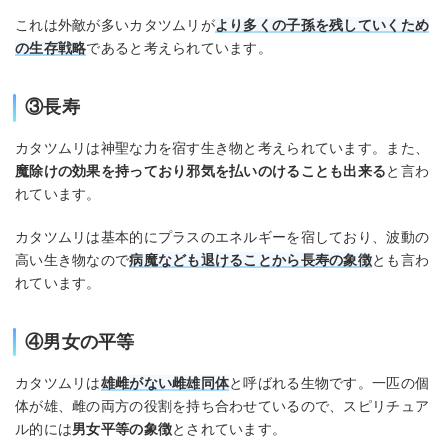
これは外敵が多いカタツムリが
より多くの子孫を残していくため
の生存戦略
であると考えられています。
③長寿
カタツムリは神聖な力を宿す生き物と考えられています。また、
魔除けの効果を持っており邪気を払いのけることも出来る
と言わ
れています。
カタツムリは基本的にプラスのエネルギーを宿しており、波動の
高い生き物なので
病魔なども退けることから長寿の象徴
とも言わ
れています。
④男女の平等
カタツムリは
雄雌がない雌雄同体
と呼ばれる生物です。一匹の個
体が雄、雌の両方の役割を持ち合わせているので、スピリチュア
ル的には
男女平等の象徴
とされています。