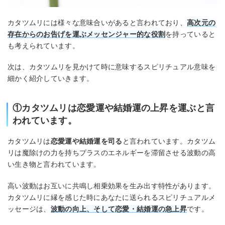
カタツムリには様々な意味合いがあると言われており、
高次元の
存在からのお告げを運ぶメッセンジャー的な役割
を持っていると
も考えられています。
次は、カタツムリを見かけて時に意味するスピリチュアル意味を
細かく紹介していきます。
①カタツムリは恋愛運や結婚運の上昇を運ぶと言
われています。
カタツムリは
恋愛運や結婚運を司る
と言われています。カタツム
リは魔除けの力を持ちプラスのエネルギーを滞留させる波動の高
い生き物と言われています。
高い波動はお互いに共鳴し相乗効果を生み出す特性があります。
カタツムリに縁を感じた時にあなたに送られるスピリチュアルメ
ッセージは、
波動の向上、そして恋愛・結婚運の急上昇
です。