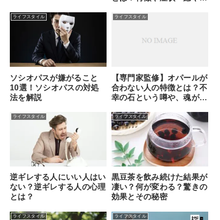
方・セルフセラピーのやり
方
ライフスタイル
ライフスタイル
ソシオパスが嫌がること
【専門家監修】オパールが
10選！ソシオパスの対処
合わない人の特徴とは？不
法を解説
幸の石という噂や、魂が求
める本当のサインを解説
ライフスタイル
ライフスタイル
逆ギレする人にいい人はい
黒豆茶を飲み続けた結果が
ない？逆ギレする人の心理
凄い？何が変わる？驚きの
とは？
効果とその秘密
ライフスタイル
ライフスタイル