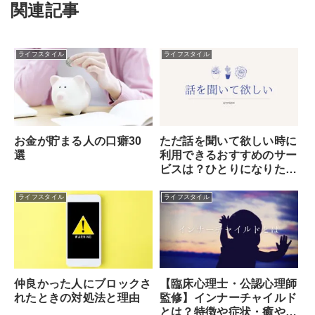
関連記事
ライフスタイル
ライフスタイル
お金が貯まる人の口癖30
ただ話を聞いて欲しい時に
選
利用できるおすすめのサー
ビスは？ひとりになりた
い・誰かに話を聞いてもら
いたいなら電話占い！
ライフスタイル
ライフスタイル
【臨床心理士・公認心理師
仲良かった人にブロックさ
監修】インナーチャイルド
れたときの対処法と理由
とは？特徴や症状・癒やし