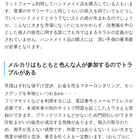
ラットフォーム利用してハンドメイド品を購入している人もいま
す。普通のサラリーマンと同じくらいの収入を得ていてもどうし
ていいハンドメイドとそうでない人との差が生まれるのでしょう
か。こんなに大きな市場になったにもかかわらず、法整備を中心
とした個人の販売に関する誰にでも当てはまるモラルの定義がな
されていません。ハンドメイド品の購入には、買い手側の審美眼
が必要となります。
メルカリはもともと色んな人が参加するのでトラ
ブルがある
常識はずれな値下げ交渉、お金を売るマネーロンダリング、モッ
クアップを本物といつわるetc・・・
フリマサイトなどを利用するには、電話番号とメールアドレスが
必要です。未成年者や別のサイトで問題を起こした人でさえも登
録ができます。ブラックリストなどがないため門前払いができず
詐欺まがいの販売が成立する危険があります。個人の取引のた
め、相手が見えない状態です。対面ではありえないくらい大きな
態度や値切り交渉、暴言を吐く人も一定数います。tおらブルに