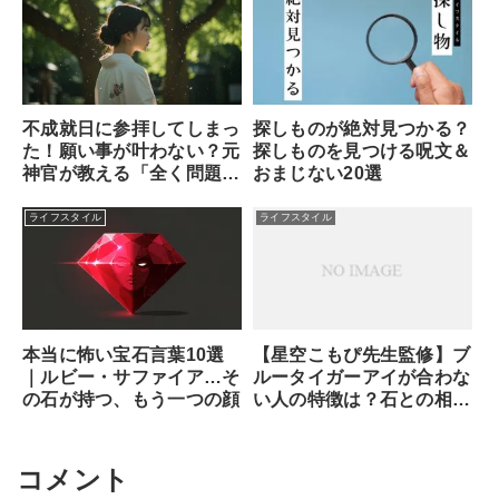
不成就日に参拝してしまっ
探しものが絶対見つかる？
た！願い事が叶わない？元
探しものを見つける呪文＆
神官が教える「全く問題な
おまじない20選
い理由」と安心できる対処
法
ライフスタイル
ライフスタイル
本当に怖い宝石言葉10選
【星空こもぴ先生監修】ブ
｜ルビー・サファイア…そ
ルータイガーアイが合わな
の石が持つ、もう一つの顔
い人の特徴は？石との相性
と魂が求めるサイン
コメント