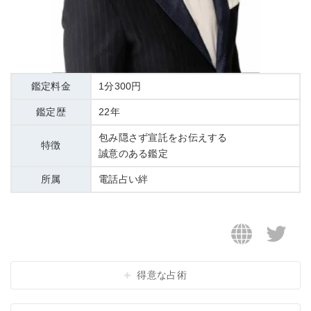
鑑定料金
1分300円
鑑定歴
22年
包み隠さず宣託をお伝えする
特徴
誠意のある鑑定
所属
電話占い絆
得意な占術