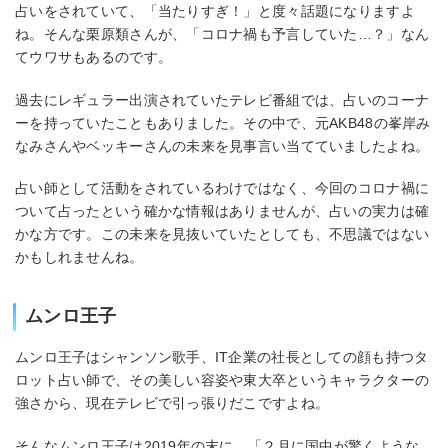
占いをされていて、「当たりすぎ！」と度々話題になりますよ
ね。そんな栗原類さんが、「コロナ禍も予言していた…？」なん
てウワサもあるのです。
過去にレギュラー出演されていたテレビ番組では、占いのコーナ
ーを持っていたこともありました。その中で、元AKB48の峯岸み
なみさんやベッキーさんの未来を見事言い当てていましたよね。
占い師として活動をされているわけではなく、今回のコロナ禍に
ついて占ったという確かな情報はありませんが、占いの実力は確
かな方です。この未来を見抜いていたとしても、不思議ではない
かもしれませんね。
ムンロ王子
ムンロ王子はシャンソン歌手、IT企業の社長としての顔も持つタ
ロット占い師で、その美しい容姿や東大卒というキャラクターの
強さから、現在テレビで引っ張りだこですよね。
そんなムンロ王子は2019年の末に、「２月に国中が驚くような