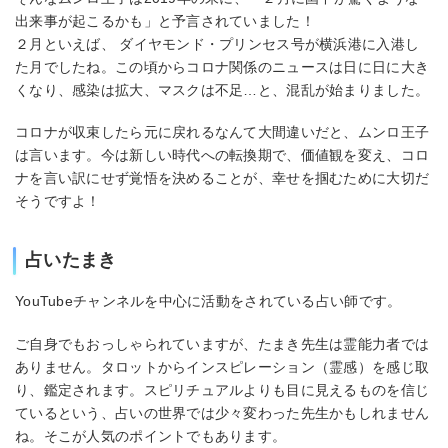
出来事が起こるかも」と予言されていました！
２月といえば、 ダイヤモンド・プリンセス号が横浜港に入港し
た月でしたね。この頃からコロナ関係のニュースは日に日に大き
くなり、感染は拡大、マスクは不足…と、混乱が始まりました。
コロナが収束したら元に戻れるなんて大間違いだと、ムンロ王子
は言います。今は新しい時代への転換期で、価値観を変え、コロ
ナを言い訳にせず覚悟を決めることが、幸せを掴むために大切だ
そうですよ！
占いたまき
YouTubeチャンネルを中心に活動をされている占い師です。
ご自身でもおっしゃられていますが、たまき先生は霊能力者では
ありません。タロットからインスピレーション（霊感）を感じ取
り、鑑定されます。スピリチュアルよりも目に見えるものを信じ
ているという、占いの世界では少々変わった先生かもしれません
ね。そこが人気のポイントでもあります。