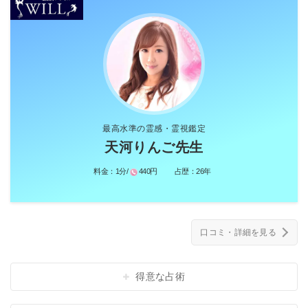
最高水準の霊感・霊視鑑定
天河りんご先生
料金：
1分/
440円
占歴：
26年
口コミ・詳細を見る
得意な占術