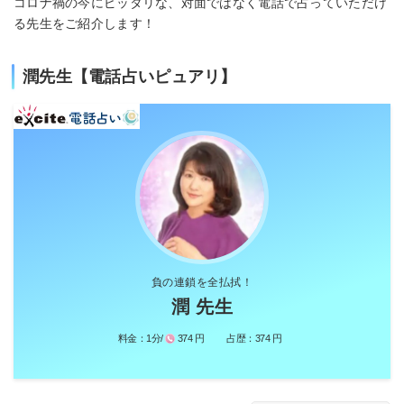
コロナ禍の今にピッタリな、対面ではなく電話で占っていただけ
る先生をご紹介します！
潤先生【電話占いピュアリ】
負の連鎖を全払拭！
潤 先生
料金：
1分/
374 円
占歴：
374 円