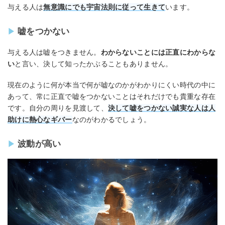
与える人は
無意識にでも宇宙法則に従って生きて
います。
嘘をつかない
与える人は嘘をつきません。
わからないことには正直にわからな
い
と言い、決して知ったかぶることもありません。
現在のように何が本当で何が嘘なのかがわかりにくい時代の中に
あって、常に正直で嘘をつかないことはそれだけでも貴重な存在
です。自分の周りを見渡して、
決して嘘をつかない誠実な人は人
助けに熱心なギバー
なのがわかるでしょう。
波動が高い