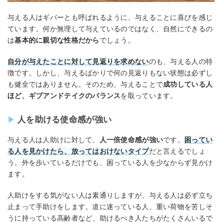
与える人はギバーとも呼ばれるように、与えることに喜びを感じ
ています。何か無理して与えているのではなく、自然にできるの
は
基本的に親切な性格だから
でしょう。
自分が与えたことに対して見返りを求めない
のも、与える人の特
徴です。しかし、与えるばかりで何の見返りもない状態は必ずし
も健全ではありません。そのため、与えることで
成功している人
ほど、ギブアンドテイクのバランス
を取っています。
人を助ける使命感が強い
与える人は人助けに対して、
人一倍使命感が強い
です。
困ってい
る人を見かけたら、放ってはおけないタイプ
だと言えるでしょ
う。外を歩いているだけでも、困っている人を少なからず見かけ
ます。
人助けをする気がない人は素通りしますが、与える人は必ず立ち
止まって手助けをします。道に迷っている人、重い荷物を苦しそ
うに持っている高齢者など、助けるべき人たちがたくさんいるで