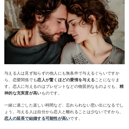
与える人は見ず知らずの他人にも無条件で与えるぐらいですか
ら、恋愛関係でも
恋人が驚くほどの愛情を与える
ことになりま
す。恋人に与えるのはプレゼントなどの物質的なものよりも、
精
神的な充実度が高い
ものです。
一緒に過ごした楽しい時間など、忘れられない思い出になるでし
ょう。与える人は自分から恋人と離れることは少ないですから、
恋人の延長で結婚する可能性が高い
です。