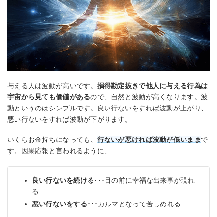
与える人は波動が高いです。
損得勘定抜きで他人に与える行為は
宇宙から見ても価値がある
ので、自然と波動が高くなります。波
動というのはシンプルです。良い行ないをすれば波動が上がり、
悪い行ないをすれば波動が下がります。
いくらお金持ちになっても、
行ないが悪ければ波動が低いまま
で
す。因果応報と言われるように、
良い行ないを続ける
･･･目の前に幸福な出来事が現れ
る
悪い行ないをする
･･･カルマとなって苦しめれる