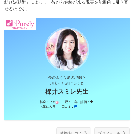
結び波動術」によって、彼から連絡が来る現実を能動的に引き寄
せるのです。
夢のような愛の理想を
現実へと結びつける
櫟井スミレ先生
料金：
1分/
占歴：
16年
評価：
お気に入り：
口コミ：
体験談口コミ
プロフィール