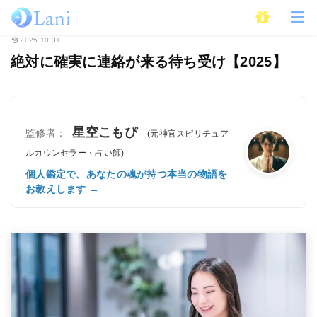
ホーム
開運
待ち受け
絶対に確実に連絡が来る待ち受け【2025】
2025.10.31
絶対に確実に連絡が来る待ち受け【2025】
星空こもぴ
監修者：
(元神官スピリチュア
ルカウンセラー・占い師)
個人鑑定で、あなたの魂が持つ本当の物語を
お教えします →