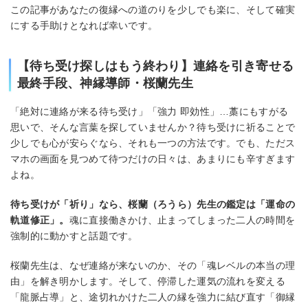
この記事があなたの復縁への道のりを少しでも楽に、そして確実
にする手助けとなれば幸いです。
【待ち受け探しはもう終わり】連絡を引き寄せる
最終手段、神縁導師・桜蘭先生
「絶対に連絡が来る待ち受け」「強力 即効性」…藁にもすがる
思いで、そんな言葉を探していませんか？待ち受けに祈ることで
少しでも心が安らぐなら、それも一つの方法です。でも、ただス
マホの画面を見つめて待つだけの日々は、あまりにも辛すぎます
よね。
待ち受けが「祈り」なら、桜蘭（ろうら）先生の鑑定は「運命の
軌道修正」。
魂に直接働きかけ、止まってしまった二人の時間を
強制的に動かすと話題です。
桜蘭先生は、なぜ連絡が来ないのか、その「魂レベルの本当の理
由」を解き明かします。そして、停滞した運気の流れを変える
「龍脈占導」と、途切れかけた二人の縁を強力に結び直す「御縁