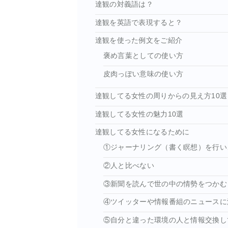
達観の対義語は？
達観を英語で表現すると？
達観を使った例文をご紹介
褒め言葉としての使い方
皮肉っぽい意味の使い方
達観してる女性の周りからの見え方10選
達観してる女性の魅力10選
達観してる女性になるために
①ジャーナリング（書く瞑想）を行い
②人と比べない
③新聞を読んで世の中の情勢をつかむ
④ツイッターや情報番組のニュースに
⑤自分と違った環境の人と情報交換し