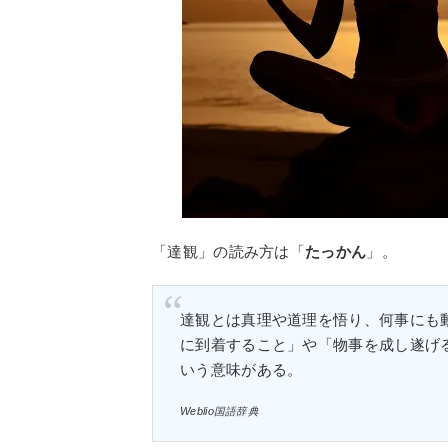
「達観」の読み方は「
たっかん
」。
達観とは真理や道理を悟り、何事にも
に到着すること」や「物事を成し遂げ
いう意味がある。
Weblio国語辞典