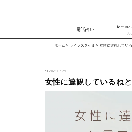
fortune-
電話占い
占
ホーム
ライフスタイル
女性に達観してい
2023.07.29
女性に達観しているねと