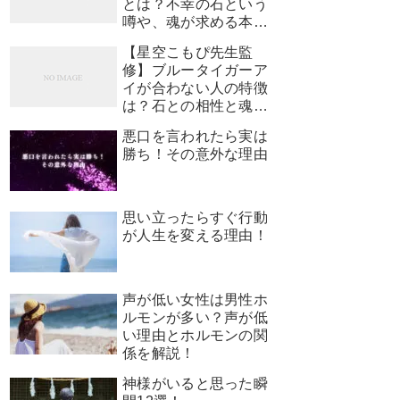
とは？不幸の石という
噂や、魂が求める本当
のサインを解説
【星空こもぴ先生監
修】ブルータイガーア
イが合わない人の特徴
は？石との相性と魂が
求めるサイン
悪口を言われたら実は
勝ち！その意外な理由
思い立ったらすぐ行動
が人生を変える理由！
声が低い女性は男性ホ
ルモンが多い？声が低
い理由とホルモンの関
係を解説！
神様がいると思った瞬