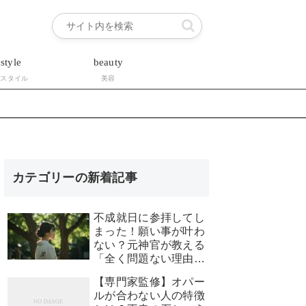
estyle
beauty
フスタイル
美容
カテゴリーの新着記事
不成就日に参拝してし
まった！願い事が叶わ
ない？元神官が教える
「全く問題ない理由」
と安心できる対処法
【専門家監修】オパー
ルが合わない人の特徴