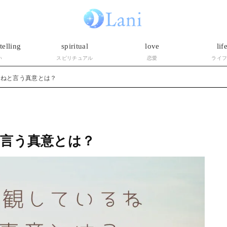
telling
spiritual
love
lif
い
スピリチュアル
恋愛
ライ
るねと言う真意とは？
言う真意とは？