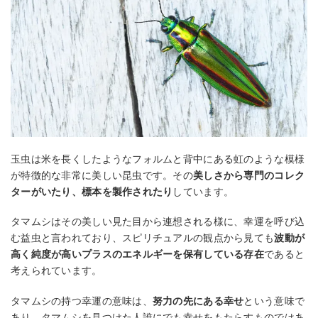
玉虫は米を長くしたようなフォルムと背中にある虹のような模様
が特徴的な非常に美しい昆虫です。その
美しさから専門のコレク
ターがいたり、標本を製作されたり
しています。
タマムシはその美しい見た目から連想される様に、幸運を呼び込
む益虫と言われており、スピリチュアルの観点から見ても
波動が
高く純度が高いプラスのエネルギーを保有している存在
であると
考えられています。
タマムシの持つ幸運の意味は、
努力の先にある幸せ
という意味で
あり、タマムシを見つけた人誰にでも幸せをもたらすものではあ