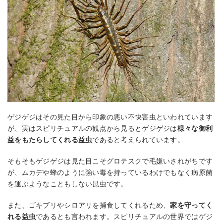
ゲジゲジはその見た目から印象の悪い不快害虫といわれています
が、実はスピリチュアルの観点から見るとゲジゲジは
様々な御利
益をもたらしてくれる益虫
であると考えられています。
そもそもゲジゲジは見た目こそグロテスクで毛嫌いされがちです
が、ムカデや蜂のように強い毒を持っているわけでもなく病原菌
を運ぶようなこともしない昆虫です。
また、ゴキブリやシロアリを捕食してくれるため、
家を守ってく
れる益虫
であるとも言われます。スピリチュアルの世界ではゲジ