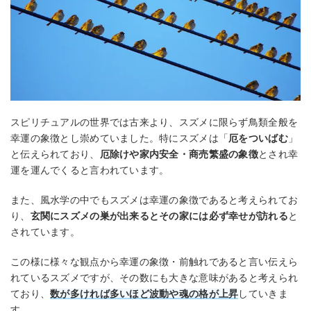
スピリチュアルの世界では古来より、スズメに限らず鳥類全般を
幸運の象徴とし崇めていました。特にスズメは「
厄をついばむ
」
と伝えられており、
厄除けや家内安全・商売繁盛の象徴
とされ幸
運を運んでくると言われています。
また、風水学の中でもスズメは幸運の象徴であると考えられてお
り、
玄関にスズメの巣が出来るとその家には必ず幸せが訪れる
と
されています。
この様に様々な観点から幸運の象徴・前触れであると言い伝えら
れているスズメですが、その数にも大きな意味があると考えられ
ており、
数が多ければ多いほど波動や魂の格が上昇
していきま
す。