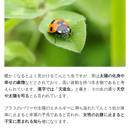
暖かくなるとよく見かけるてんとう虫ですが、実は
太陽の化身や
幸せの象徴
などとされており、高い波動を持つ生き物であると考
えられています。
漢字では「天道虫」
と書き、その名の通り
天空
や太陽を司る
とも言われています。
プラスのパワーや太陽のエネルギーに満ち溢れたてんとう虫が身
体に止まると幸運の予兆であると言われ、
女性のお腹に止まると
子宝に恵まれる知らせ
になります。