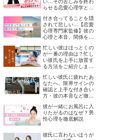
い…その苦しみを終わ
らせる恋愛心理学と7
つのステップ
付き合ってることを隠
されて悲しい…【恋愛
心理専門家監修】彼の
心理と本音、関係を見
極めるための対処法
忙しい彼はほっとくの
が一番の理由は？忙し
い彼氏を上手に放置す
る方法をご紹介しま
す！
忙しい彼氏に疲れたあ
なたへ。限界サインの
確認と上手な付き合い
方・彼の本音など徹底
解説
彼が一緒にお風呂に入
りたがるのはなぜ？男
性心理を徹底解説
彼氏に言わないほうが