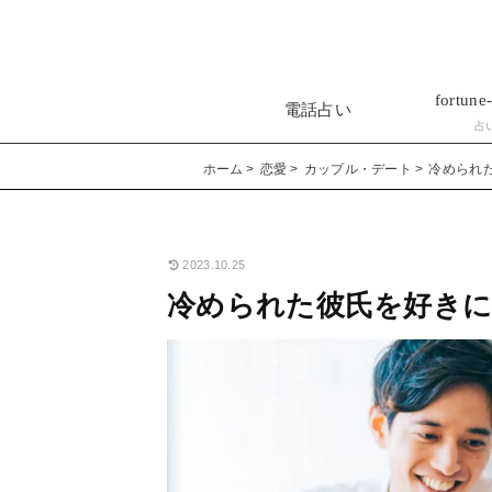
fortune-
電話占い
占
ホーム
恋愛
カップル・デート
冷められた
2023.10.25
冷められた彼氏を好きにさ