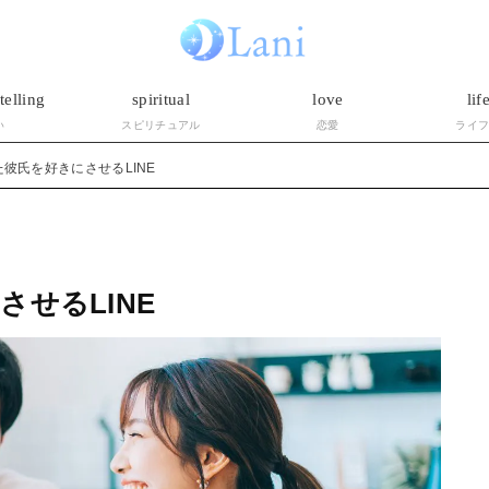
telling
spiritual
love
lif
い
スピリチュアル
恋愛
ライ
彼氏を好きにさせるLINE
せるLINE