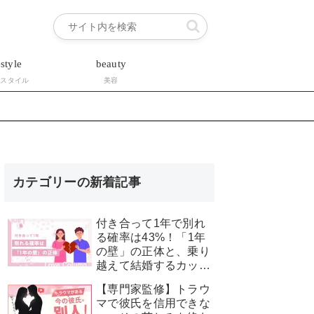
estyle
beauty
フスタイル
美容
カテゴリーの新着記事
付き合って1年で別れ
る確率は43%！「1年
の壁」の正体と、乗り
越えて結婚するカップ
ルの特徴
【専門家監修】トラウ
マで彼氏を信用できな