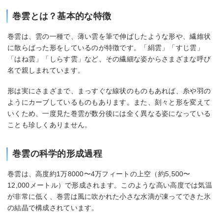
巻雲とは？基本的な特徴
巻雲は、雲の一種で、薄い雲を筆で伸ばしたような形や、繊維状
に散らばった形をしているのが特徴です。「絹雲」「すじ雲」
「はね雲」「しらす雲」など、その繊細な姿からさまざまな呼び
名で親しまれています。
形は実にさまざまで、まっすぐな線状のものもあれば、糸や羽の
ようにカーブしているものもあります。また、刻々と形を変えて
いくため、一度見た巻雲が数分後には全く異なる姿になっている
ことも珍しくありません。
巻雲の科学的形成過程
巻雲は、高度約1万8000〜4万フィートの上空（約5,500〜
12,000メートル）で形成されます。このような高い高度では気温
が非常に低く、巻雲は風に吹かれた小さな水滴が凍ってできた氷
の結晶で構成されています。