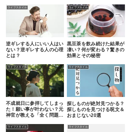
める本当のサインを解説
ライフスタイル
ライフスタイル
逆ギレする人にいい人はい
黒豆茶を飲み続けた結果が
ない？逆ギレする人の心理
凄い？何が変わる？驚きの
とは？
効果とその秘密
ライフスタイル
ライフスタイル
不成就日に参拝してしまっ
探しものが絶対見つかる？
た！願い事が叶わない？元
探しものを見つける呪文＆
神官が教える「全く問題な
おまじない20選
い理由」と安心できる対処
法
ライフスタイル
ライフスタイル