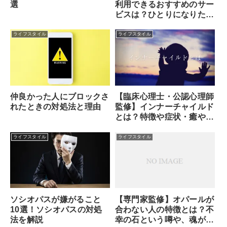
選
利用できるおすすめのサー
ビスは？ひとりになりた
い・誰かに話を聞いてもら
いたいなら電話占い！
ライフスタイル
ライフスタイル
【臨床心理士・公認心理師
仲良かった人にブロックさ
監修】インナーチャイルド
れたときの対処法と理由
とは？特徴や症状・癒やし
方・セルフセラピーのやり
方
ライフスタイル
ライフスタイル
ソシオパスが嫌がること
【専門家監修】オパールが
10選！ソシオパスの対処
合わない人の特徴とは？不
法を解説
幸の石という噂や、魂が求