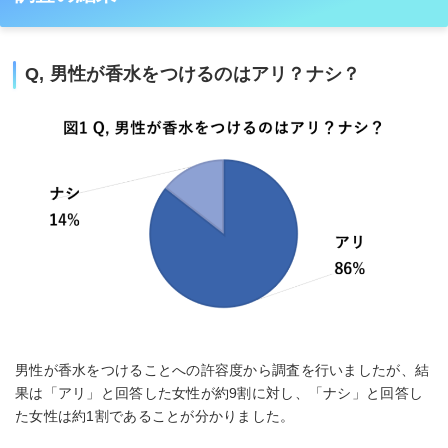
Q, 男性が香水をつけるのはアリ？ナシ？
男性が香水をつけることへの許容度から調査を行いましたが、結
果は「アリ」と回答した女性が約9割に対し、「ナシ」と回答し
た女性は約1割であることが分かりました。