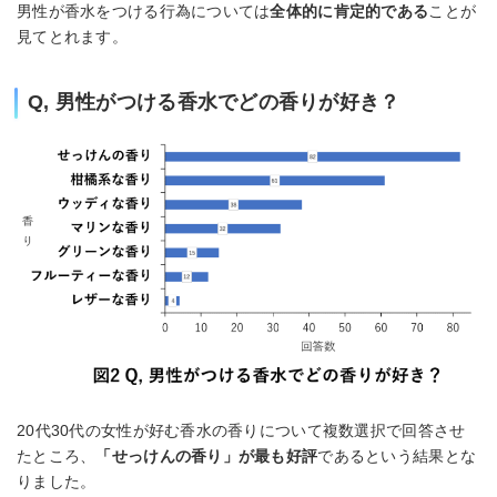
男性が香水をつける行為については
全体的に肯定的である
ことが
見てとれます。
Q, 男性がつける香水でどの香りが好き？
20代30代の女性が好む香水の香りについて複数選択で回答させ
たところ、
「せっけんの香り」が最も好評
であるという結果とな
りました。