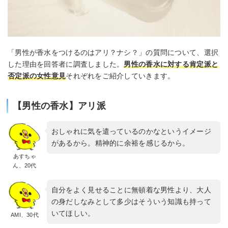
「男性が香水をつけるのはアリ？ナシ？」の質問について、選択
した理由を回答者に調査しました。
男性の香水に対する肯定派と
否定派の女性意見
それぞれをご紹介していきます。
【男性の香水】アリ派
おしゃれに気を遣っているのかなというイメージ
があるから。精神的に余裕を感じるから。
あすちゃ
ん、20代
自分をよく見せることに無頓着な男性より、大人
の身だしなみとして多少はそういう知識も持って
いてほしい。
AMI、30代