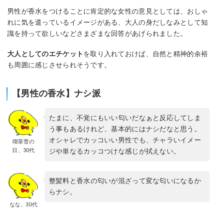
男性が香水をつけることに肯定的な女性の意見としては、おしゃ
れに気を遣っているイメージがある、大人の身だしなみとして知
識を持って欲しいなどさまざまな回答があげられました。
大人としてのエチケット
を取り入れておけば、自然と精神的余裕
も周囲に感じさせられそうです。
【男性の香水】ナシ派
たまに、不覚にもいい匂いだなぁと反応してしま
う事もあるけれど、基本的にはナシだなと思う。
オシャレでカッコいい男性でも、チャラいイメー
喫茶雪の
日、30代
ジや単なるカッコつけな感じが拭えない。
整髪料と香水の匂いが混ざって変な匂いになるか
らナシ。
なな、30代