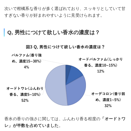
次いで柑橘系な香りが多く選ばれており、スッキリとしていて甘
すぎない香りが好まれやすいように見受けられます。
Q, 男性につけて欲しい香水の濃度は？
香水の香りの強さに関しては、ふんわり香る程度の
「オードトワ
レ」が半数を占めていました
。