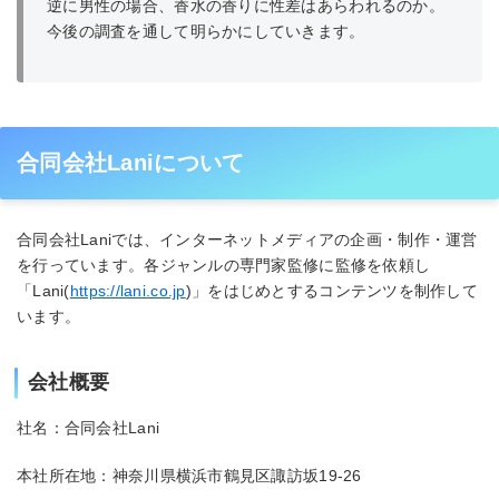
逆に男性の場合、香水の香りに性差はあらわれるのか。
今後の調査を通して明らかにしていきます。
合同会社Laniについて
合同会社Laniでは、インターネットメディアの企画・制作・運営
を行っています。各ジャンルの専門家監修に監修を依頼し
「Lani(
https://lani.co.jp
)」をはじめとするコンテンツを制作して
います。
会社概要
社名：合同会社Lani
本社所在地：神奈川県横浜市鶴見区諏訪坂19-26