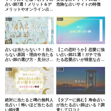
占い師7選！メリット＆デ
危険な占いサイトの特徴
メリットやオンライン占い
との違いを解説
占い
占い
占いは当たらない？！当た
【この恋叶うか】恋愛に強
らない原因・理由や当たる
い占い師21選！ガチで当
占い師の選び方・見分け方
たる恋愛占いが得意な占い
を解説！
師の見分け方とは？
占い
占い
【タブーに挑む】寿命占い
絶対に当たると噂の無料人
が当たる占い師はいる？調
生占い！怖いほど当たる占
査して口コミ
い師9選