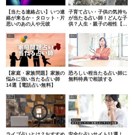
【当たる連絡占い】いつ連
子育て占い・子供の気持ち
絡が来るか・タロット・片
が当たる占い師！どんな子
思いのあの人や元彼
供？人生・親子の相性【無
料】
占い
占い
【家庭・家族問題】家族の
恐ろしい程当たる占い師に
悩みに強い当たる占い師
無料特典で相談する
14選【電話占い無料】
占い
占い
ライブ占いとは？おすすめ
安全な占いサイト11選！