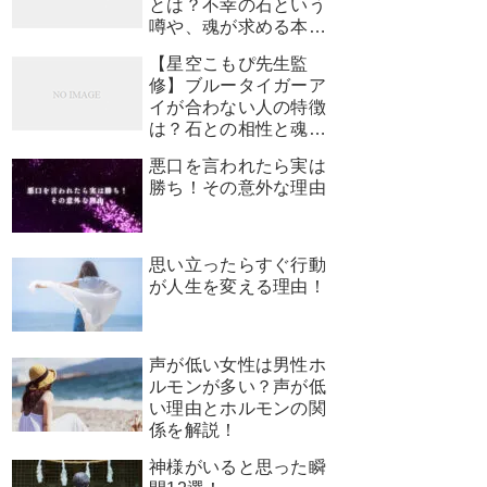
とは？不幸の石という
噂や、魂が求める本当
のサインを解説
【星空こもぴ先生監
修】ブルータイガーア
イが合わない人の特徴
は？石との相性と魂が
求めるサイン
悪口を言われたら実は
勝ち！その意外な理由
思い立ったらすぐ行動
が人生を変える理由！
声が低い女性は男性ホ
ルモンが多い？声が低
い理由とホルモンの関
係を解説！
神様がいると思った瞬