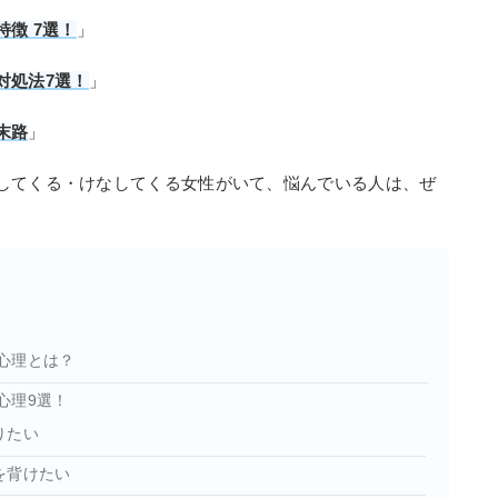
徴 7選！
」
対処法7選！
」
末路
」
してくる・けなしてくる女性がいて、悩んでいる人は、ぜ
心理とは？
心理9選！
りたい
を背けたい