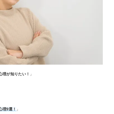
心理が知りたい！
」
心理9選！
」