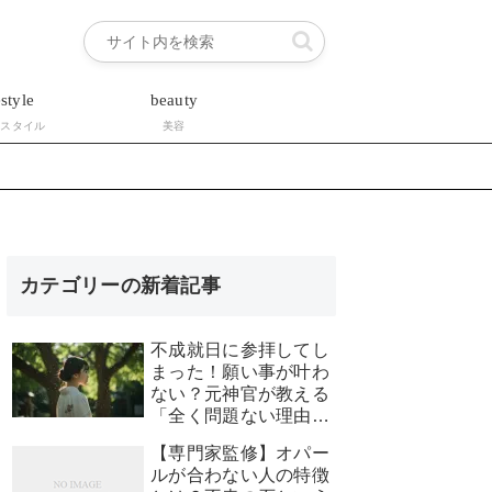
estyle
beauty
フスタイル
美容
カテゴリーの新着記事
不成就日に参拝してし
まった！願い事が叶わ
ない？元神官が教える
「全く問題ない理由」
と安心できる対処法
【専門家監修】オパー
ルが合わない人の特徴