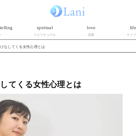
telling
spiritual
love
lif
い
スピリチュアル
恋愛
ライ
・けなしてくる女性心理とは
なしてくる女性心理とは