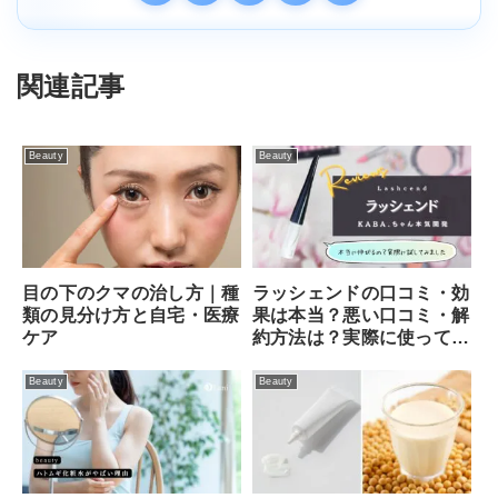
関連記事
Beauty
Beauty
目の下のクマの治し方｜種
ラッシェンドの口コミ・効
類の見分け方と自宅・医療
果は本当？悪い口コミ・解
ケア
約方法は？実際に使ってみ
ました！
Beauty
Beauty