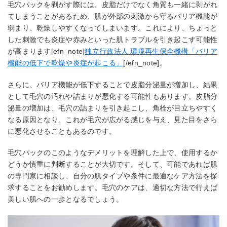
毛穴パックを剥がす際には、皮脂だけでなく角質も一緒に剥がれ
てしまうことがあるため、肌が外部の刺激から守るバリア機能が
弱まり、乾燥しやすくなってしまいます。これにより、ちょっと
した刺激でも炎症や赤みといった肌トラブルを引き起こす可能性
が高まります[efn_note]
独立行政法人 環境再生保全機構「バリア
機能の低下で乾燥や炎症が起こる」
[/efn_note]。
さらに、バリア機能が低下することで皮脂分泌量が増加し、結果
として毛穴の汚れや詰まりが悪化する可能性もあります。皮脂分
泌量の増加は、毛穴の詰まりを引き起こし、角栓が目立ちやすく
なる原因となり、これが毛穴が広がる感じを与え、見た目をさら
に悪化させることもあるのです。
毛穴パックのこのようなデメリットを理解した上で、使用するか
どうか慎重に判断することが大切です。そして、可能であれば肌
の専門家に相談し、自分の肌タイプや条件に最適なケア方法を探
求することをお勧めします。毛穴のケアは、適切な方法で行えば
美しい肌への一歩となるでしょう。