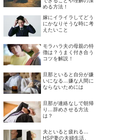
できることや理解の深
める方法！
嫁にイライラしてどう
にかなりそうな時に考
えたいこと
モラハラ夫の母親の特
徴は？うまく付き合う
コツを解説！
旦那といると自分が嫌
いになる…嫌な人間に
ならないためには
旦那が連絡なしで朝帰
り…辞めさせる方法
は？
夫といると疲れる…
HSP妻の夫婦生活、