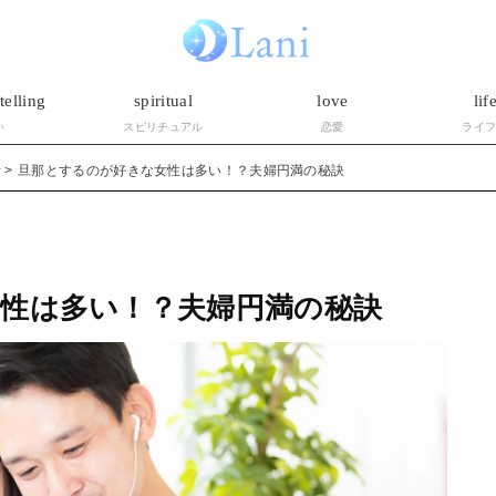
telling
spiritual
love
lif
い
スピリチュアル
恋愛
ライ
活
旦那とするのが好きな女性は多い！？夫婦円満の秘訣
性は多い！？夫婦円満の秘訣