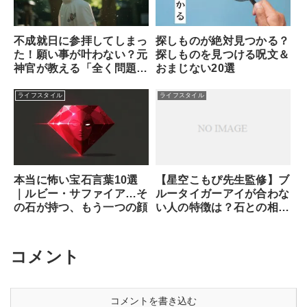
不成就日に参拝してしまっ
探しものが絶対見つかる？
た！願い事が叶わない？元
探しものを見つける呪文＆
神官が教える「全く問題な
おまじない20選
い理由」と安心できる対処
法
ライフスタイル
ライフスタイル
本当に怖い宝石言葉10選
【星空こもぴ先生監修】ブ
｜ルビー・サファイア…そ
ルータイガーアイが合わな
の石が持つ、もう一つの顔
い人の特徴は？石との相性
と魂が求めるサイン
コメント
コメントを書き込む