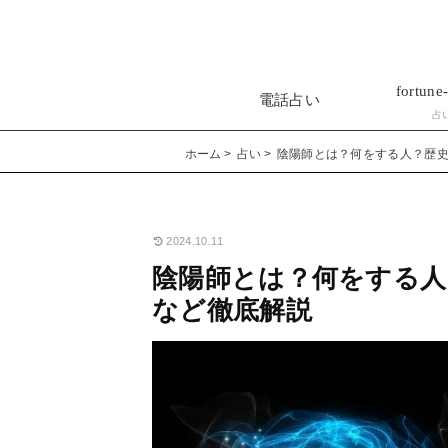
fortune-
電話占い
占
ホーム
占い
陰陽師とは？何をする人？歴
2024.10.11
陰陽師とは？何をする人
など徹底解説