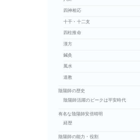
四神相応
十干・十二支
四柱推命
漢方
鍼灸
風水
道教
陰陽師の歴史
陰陽師活躍のピークは平安時代
有名な陰陽師安倍晴明
経歴
陰陽師の能力・役割