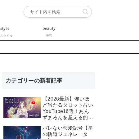
estyle
beauty
フスタイル
美容
カテゴリーの新着記事
【2026最新】怖いほ
ど当たるタロット占い
YouTube16選！あん
ずまろんを超える的中
率は誰？
バレない恋愛記号【星
の軌道ジェネレータ