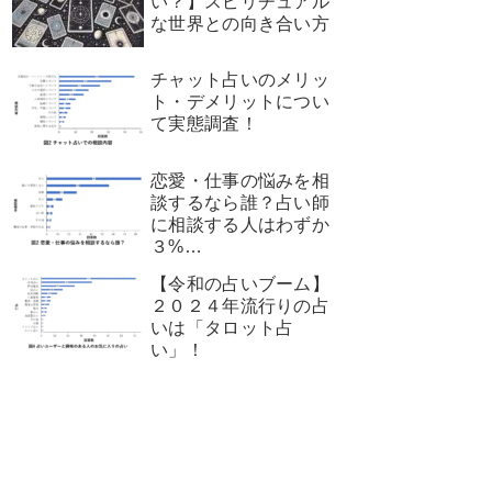
い？】スピリチュアル
な世界との向き合い方
チャット占いのメリッ
ト・デメリットについ
て実態調査！
恋愛・仕事の悩みを相
談するなら誰？占い師
に相談する人はわずか
３%…
【令和の占いブーム】
２０２４年流行りの占
いは「タロット占
い」！