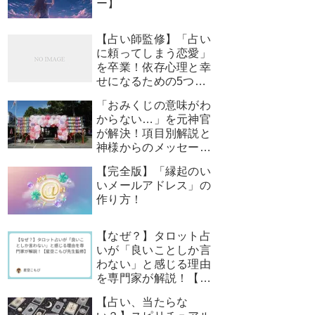
ー】
【占い師監修】「占い
に頼ってしまう恋愛」
を卒業！依存心理と幸
せになるための5つの
ステップ
「おみくじの意味がわ
からない…」を元神官
が解決！項目別解説と
神様からのメッセージ
の受け取り方
【完全版】「縁起のい
いメールアドレス」の
作り方！
【なぜ？】タロット占
いが「良いことしか言
わない」と感じる理由
を専門家が解説！【星
空こもぴ先生監修】
【占い、当たらな