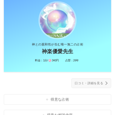
神との親和性が生む唯一無二の占術
神楽優愛先生
料金：
1分/
340円
占歴：
26年
口コミ・詳細を見る
得意な占術