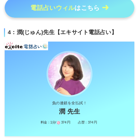
電話占いウィル
はこちら
4：潤(じゅん)先生【エキサイト電話占い】
負の連鎖を全払拭！
潤 先生
料金：
1分/
374 円
占歴：
374 円