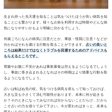
生まれ持った先天運を知ることは気をつけたほうが良い病気を知
ることにも繋がります。様々な占術を利用すれば時期やどんな病
気になりやすいかもより明確に分かるでしょう。
何歳ごろになんの病気に注意だとか、事故・怪我に注意！などが
分かればそれを避ける行動を取ることができます。
占いの良いと
ころは結果だけではなくトラブルを回避するためのアドバイスも
もらえるところです。
胃腸やお腹に不安があれば暴飲暴食は控えるようになるでしょう
し、事故に巻き込まれるとなればその時期はより慎重な行動を取
るようになるでしょう。
占いは転ばぬ先の杖。気をつける病気を前もって知っておけば、
大きな災も小さくて済む可能性があります。未来に何が起きる
か？そのときになってみなければ分からないことだらけ…だから
こそ占いの力を借りてみて下さい。今が変わればきっと、未来も
明るいものになるはずだから。