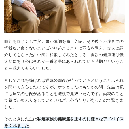
時期を同じくして父と母が体調を崩し入院。その後も不注意での
怪我など良くないことばかり起こることに不安を覚え、友人に紹
介してもらった占い師に相談してみたところ、両親の健康運は低
迷期にあり今はそれが一番顕著にあらわれている時期だというこ
とを教えてもらいました。
そしてこれを抜ければ運気の回復が待っているということ…それ
を聞いて安心したのですが、ホッとしたのもつかの間、先生は私
にも病気の心配があることを透視で見抜いたんです。両親のこと
で気づかぬふりをしていたけれど…心当たりがあったので驚きま
した。
そのときに先生は
私達家族の健康運を正すのに様々なアドバイス
をくれました
。