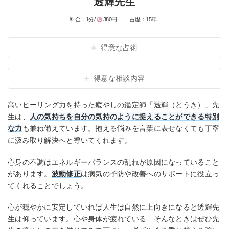
透輝先生
料金：
1分/
380円
占歴：
15年
得意な占術
得意な相談内容
高いヒーリング力を持った癒やしの鑑定師「透輝（とうき）」先
生は、
人の気持ちを自分の気持のように捉えることができる特別
な力
も兼ね備えています。抱える悩みを言葉に表せなくても丁寧
に汲み取り解決へと導いてくれます。
心身の不調はエネルギーバランスの乱れが原因になっていること
があります。
波動修正
は病気の予防や改善へのサポートに役立っ
てくれることでしょう。
心が穏やかに安定していれば人生は自然に上向きになると透輝先
生は仰っています。心や身体が疲れている…そんなときはぜひ先