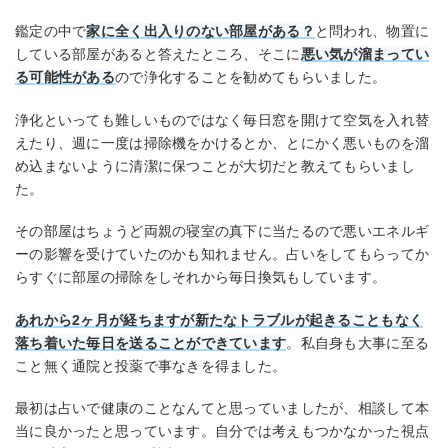
鑑定の中で
家に全く出入りのない部屋がある？
と問われ、物置に
している部屋があると答えたところ、そこに
悪い気が溜まってい
る可能性がある
ので浄化することを勧めてもらいました。
浄化といっても難しいものではなく毎日窓を開けて空気を入れ替
えたり、週に一度は掃除機をかけるとか、とにかく悪いものを溜
め込まないように清潔に保つことが大切だと教えてもらいまし
た。
その部屋はちょうど両親の寝室の真下に当たるので悪いエネルギ
ーの影響を受けていたのかも知れません。占いをしてもらってか
らすぐに部屋の掃除をしそれから毎日換気もしています。
あれから2ヶ月が経ちますが新たなトラブルが起きることもなく
落ち着いた毎日を送ることができています
。私自身も大事に至る
こと無く通院と投薬で事なきを得ました。
最初は占いで健康のことなんてと思っていましたが、相談して本
当に良かったと思っています。自分では考えもつかなかった視点