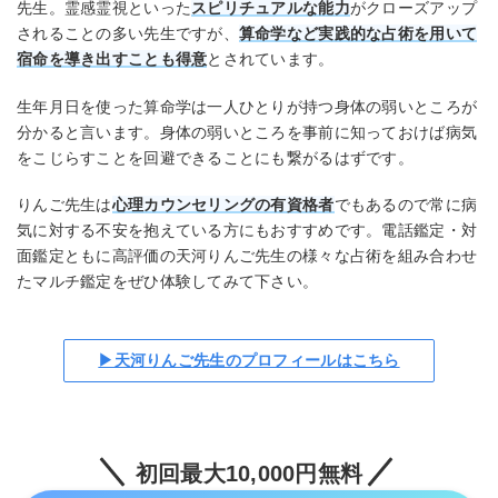
先生。霊感霊視といった
スピリチュアルな能力
がクローズアップ
されることの多い先生ですが、
算命学など実践的な占術を用いて
宿命を導き出すことも得意
とされています。
生年月日を使った算命学は一人ひとりが持つ身体の弱いところが
分かると言います。身体の弱いところを事前に知っておけば病気
をこじらすことを回避できることにも繋がるはずです。
りんご先生は
心理カウンセリングの有資格者
でもあるので常に病
気に対する不安を抱えている方にもおすすめです。電話鑑定・対
面鑑定ともに高評価の天河りんご先生の様々な占術を組み合わせ
たマルチ鑑定をぜひ体験してみて下さい。
▶天河りんご先生のプロフィールはこちら
初回最大10,000円無料