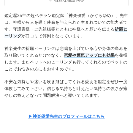
得意な相談内容
鑑定歴25年の超ベテラン鑑定師「神楽優愛（かぐらゆめ）」先生
は、神様から人を導く使命を与えられた生まれついての能力者で
す。守護霊様・ご先祖様霊とともに神様へと願いを伝える
祈願ヒ
ーリング
が口コミで評判となっています。
神楽先生の祈願ヒーリングは悲鳴を上げている心や身体の痛みを
取り除いてくれるだけでなく、
恋愛や運気アップにも効果
を発揮
します。またペットへのヒーリングも行ってくれるのでペットの
ことでお悩みの方にもおすすめです。
不安な気持ちや迷いを吹き飛ばしてくれる愛ある鑑定をぜひ一度
体験してみて下さい。信じる気持ちと叶えたい気持ちの強さが癒
やしの答えとなって問題解決へと導いてくれます。
▶神楽優愛先生のプロフィールはこちら