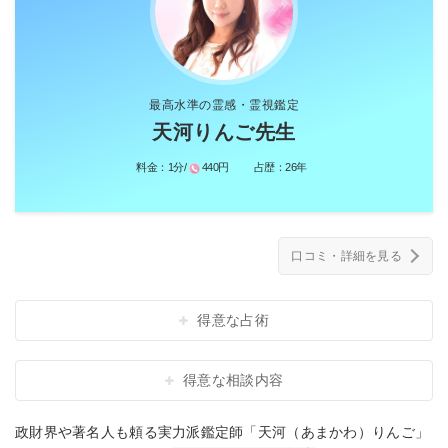
最高水準の霊感・霊視鑑定
天河りんご先生
料金：
1分/
440円
占歴：
26年
口コミ・詳細を見る
得意な占術
得意な相談内容
政財界や著名人も頼る実力派鑑定師「天河（あまかわ）りんご」