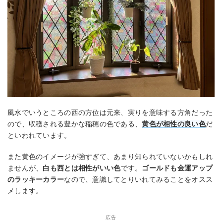
風水でいうところの西の方位は元来、実りを意味する方角だった
ので、収穫される豊かな稲穂の色である、
黄色が相性の良い色
だ
といわれています。
また黄色のイメージが強すぎて、あまり知られていないかもしれ
ませんが、
白も西とは相性がいい色
です。
ゴールドも金運アップ
のラッキーカラー
なので、意識してとりいれてみることをオスス
メします。
広告