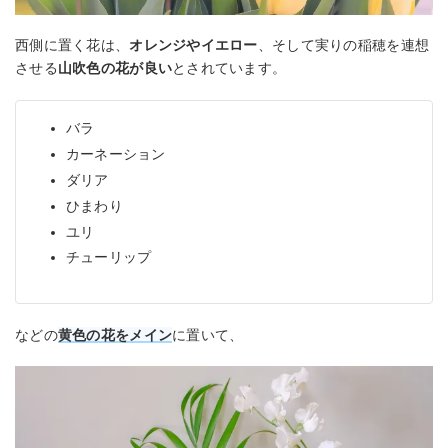
西側に置く花は、
オレンジやイエロー
、そして実りの稲穂を連想
させる
山吹色の花が良い
とされています。
バラ
カーネーション
ダリア
ひまわり
ユリ
チューリップ
などの
黄色の花をメイン
に置いて、