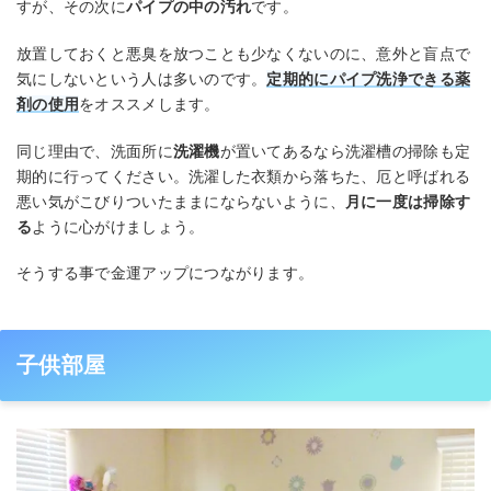
すが、その次に
パイプの中の汚れ
です。
放置しておくと悪臭を放つことも少なくないのに、意外と盲点で
気にしないという人は多いのです。
定期的にパイプ洗浄できる薬
剤の使用
をオススメします。
同じ理由で、洗面所に
洗濯機
が置いてあるなら洗濯槽の掃除も定
期的に行ってください。洗濯した衣類から落ちた、厄と呼ばれる
悪い気がこびりついたままにならないように、
月に一度は掃除す
る
ように心がけましょう。
そうする事で金運アップにつながります。
子供部屋