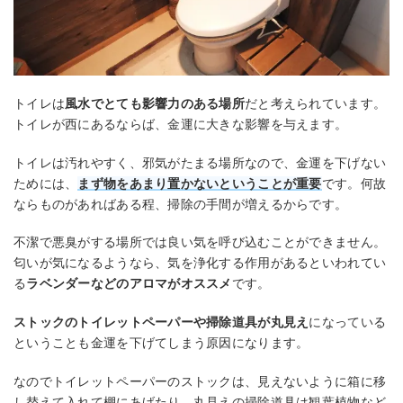
トイレは
風水でとても影響力のある場所
だと考えられています。
トイレが西にあるならば、金運に大きな影響を与えます。
トイレは汚れやすく、邪気がたまる場所なので、金運を下げない
ためには、
まず物をあまり置かないということが重要
です。何故
ならものがあればある程、掃除の手間が増えるからです。
不潔で悪臭がする場所では良い気を呼び込むことができません。
匂いが気になるようなら、気を浄化する作用があるといわれてい
る
ラベンダーなどのアロマがオススメ
です。
ストックのトイレットペーパーや掃除道具が丸見え
になっている
ということも金運を下げてしまう原因になります。
なのでトイレットペーパーのストックは、見えないように箱に移
し替えて入れて棚にあげたり、丸見えの掃除道具は観葉植物など