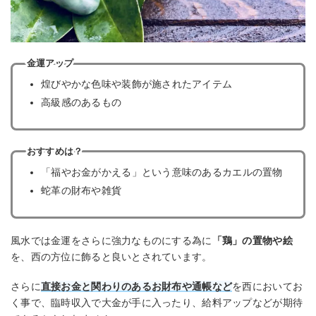
金運アップ
煌びやかな色味や装飾が施されたアイテム
高級感のあるもの
おすすめは？
「福やお金がかえる」という意味のあるカエルの置物
蛇革の財布や雑貨
風水では金運をさらに強力なものにする為に
「鶏」の置物や絵
を、西の方位に飾ると良いとされています。
さらに
直接お金と関わりのあるお財布や通帳など
を西においてお
く事で、臨時収入で大金が手に入ったり、給料アップなどが期待