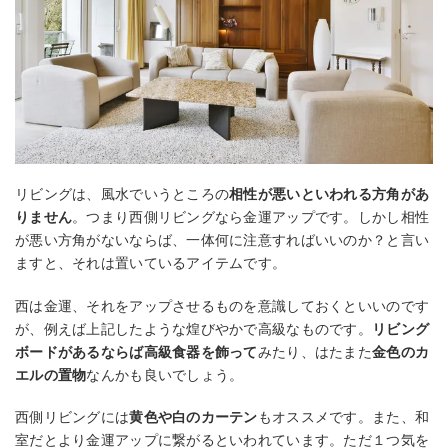
リビングは、風水でいうところの
相性が悪いといわれる方角があ
りません
。つまり西側リビングなら金運アップです。しかし相性
が悪い方角がないならば、一体何に注意すればいいのか？と言い
ますと、それは置いているアイテムです。
西は金運、それをアップさせるものを意識しておくといいのです
が、例えば上記したような煌びやかで高級なものです。
リビング
ボードがあるならば高級食器を飾って
みたり、はたまた
金色のカ
エルの置物
なんかも良いでしょう。
西側リビングには
黄色や白のカーテン
もオススメです。また、和
室だとより金運アップに繋がるといわれています。ただ１つ気を