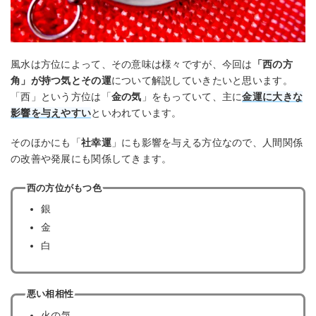
風水は方位によって、その意味は様々ですが、今回は
「西の方
角」が持つ気とその運
について解説していきたいと思います。
「西」という方位は「
金の気
」をもっていて、主に
金運に大きな
影響を与えやすい
といわれています。
そのほかにも「
社幸運
」にも影響を与える方位なので、人間関係
の改善や発展にも関係してきます。
西の方位がもつ色
銀
金
白
悪い相相性
火の気