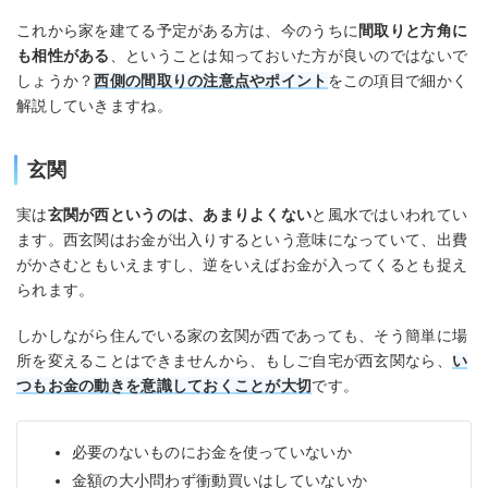
これから家を建てる予定がある方は、今のうちに
間取りと方角に
も相性がある
、ということは知っておいた方が良いのではないで
しょうか？
西側の間取りの注意点やポイント
をこの項目で細かく
解説していきますね。
玄関
実は
玄関が西というのは、あまりよくない
と風水ではいわれてい
ます。西玄関はお金が出入りするという意味になっていて、出費
がかさむともいえますし、逆をいえばお金が入ってくるとも捉え
られます。
しかしながら住んでいる家の玄関が西であっても、そう簡単に場
所を変えることはできませんから、もしご自宅が西玄関なら、
い
つもお金の動きを意識しておくことが大切
です。
必要のないものにお金を使っていないか
金額の大小問わず衝動買いはしていないか