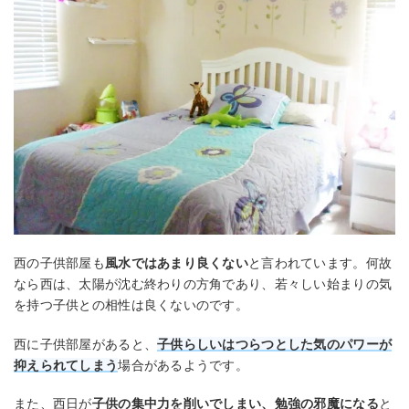
西の子供部屋も
風水ではあまり良くない
と言われています。何故
なら西は、太陽が沈む終わりの方角であり、若々しい始まりの気
を持つ子供との相性は良くないのです。
西に子供部屋があると、
子供らしいはつらつとした気のパワーが
抑えられてしまう
場合があるようです。
また、西日が
子供の集中力を削いでしまい、勉強の邪魔になる
と