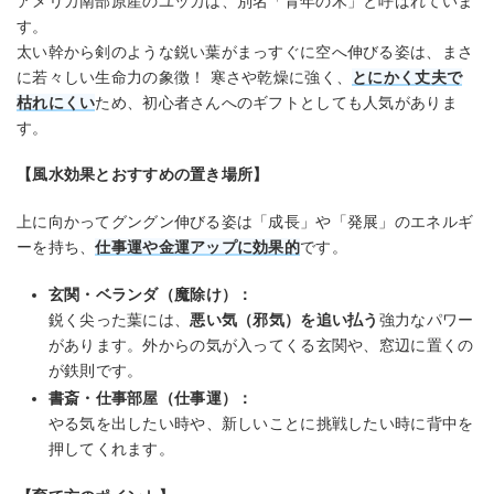
アメリカ南部原産のユッカは、別名「青年の木」と呼ばれていま
す。
太い幹から剣のような鋭い葉がまっすぐに空へ伸びる姿は、まさ
に若々しい生命力の象徴！ 寒さや乾燥に強く、
とにかく丈夫で
枯れにくい
ため、初心者さんへのギフトとしても人気がありま
す。
【風水効果とおすすめの置き場所】
上に向かってグングン伸びる姿は「成長」や「発展」のエネルギ
ーを持ち、
仕事運や金運アップに効果的
です。
玄関・ベランダ（魔除け）：
鋭く尖った葉には、
悪い気（邪気）を追い払う
強力なパワー
があります。外からの気が入ってくる玄関や、窓辺に置くの
が鉄則です。
書斎・仕事部屋（仕事運）：
やる気を出したい時や、新しいことに挑戦したい時に背中を
押してくれます。