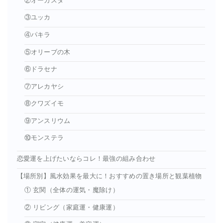
②オーガスタ
③ユッカ
④パキラ
⑤オリーブの木
⑥ドラセナ
⑦アレカヤシ
⑧クワズイモ
⑨アンスリウム
⑩モンステラ
恋愛運を上げたいならコレ！最強の組み合わせ
【場所別】風水効果を最大に！おすすめの置き場所と観葉植物
① 玄関（全体の運気・魔除け）
② リビング（家庭運・健康運）