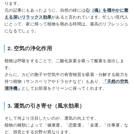
ります。
元の記事にもあったように、自然の緑には
心（魂）を穏やかに整
える深いリラックス効果
があると言われています。忙しい現代人
にとって、家に帰って植物を眺める時間は、最高のリフレッシュ
になるでしょう。
2. 空気の浄化作用
植物は呼吸をすることで、二酸化炭素を吸って酸素を放出しま
す。
さらに、カビの胞子や空気中の有害物質を吸着・分解する能力を
持つ植物（サンスベリアやドラセナなど）もあり、
「天然の空気
清浄機」
としてお部屋をクリーンに保ってくれます。
3. 運気の引き寄せ（風水効果）
そして何より注目したいのが、運気の向上です。
植物の種類によって「健康運」「恋愛運」「金運」「仕事運」な
ど、得意とする分野が異なります。