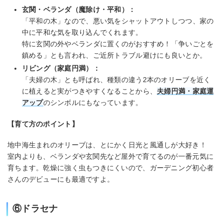
玄関・ベランダ（魔除け・平和）：
「平和の木」なので、悪い気をシャットアウトしつつ、家の
中に平和な気を取り込んでくれます。
特に玄関の外やベランダに置くのがおすすめ！「争いごとを
鎮める」とも言われ、ご近所トラブル避けにも良いとか。
リビング（家庭円満）：
「夫婦の木」とも呼ばれ、種類の違う2本のオリーブを近く
に植えると実がつきやすくなることから、
夫婦円満・家庭運
アップ
のシンボルにもなっています。
【育て方のポイント】
地中海生まれのオリーブは、とにかく日光と風通しが大好き！
室内よりも、ベランダや玄関先など屋外で育てるのが一番元気に
育ちます。乾燥に強く虫もつきにくいので、ガーデニング初心者
さんのデビューにも最適ですよ。
⑥ドラセナ