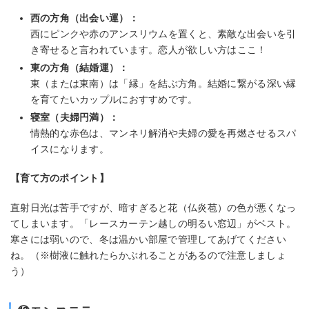
西の方角（出会い運）：
西にピンクや赤のアンスリウムを置くと、素敵な出会いを引
き寄せると言われています。恋人が欲しい方はここ！
東の方角（結婚運）：
東（または東南）は「縁」を結ぶ方角。結婚に繋がる深い縁
を育てたいカップルにおすすめです。
寝室（夫婦円満）：
情熱的な赤色は、マンネリ解消や夫婦の愛を再燃させるスパ
イスになります。
【育て方のポイント】
直射日光は苦手ですが、暗すぎると花（仏炎苞）の色が悪くなっ
てしまいます。「レースカーテン越しの明るい窓辺」がベスト。
寒さには弱いので、冬は温かい部屋で管理してあげてください
ね。（※樹液に触れたらかぶれることがあるので注意しましょ
う）