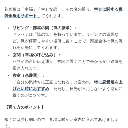
花言葉は「幸福」「幸せな恋」。その名の通り、
幸せに関する運
気全般をサポート
してくれます。
リビング・部屋の隅（気の循環）：
ドラセナは「陽の気」を持っています。リビングの四隅な
ど、気が停滞しやすい場所に置くことで、部屋全体の気の流
れを活発にしてくれます。
玄関（幸福の呼び込み）：
ハワイの言い伝え通り、玄関に置くことで外から良い運気を
招き入れます。
寝室（恋愛運）：
「自分の気持ちに正直になれる」と言われ、
特に恋愛運を上
げたい時におすすめ
。ただし、日光が不足しないよう窓辺に
置くのがコツです。
【育て方のポイント】
寒さには少し弱いので、冬場は暖かい室内に入れてあげましょ
う。