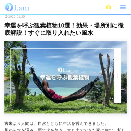
ホーム
占い
風水
幸運を呼ぶ観葉植物10選！効果・場所別に徹底解説！
2026.01.25
幸運を呼ぶ観葉植物10選！効果・場所別に徹
底解説！すぐに取り入れたい風水
古来より人間は、自然とともに生活を営んできました。
川から水を汲み、薪で火を焚き、木と土でできた家に住む。私た