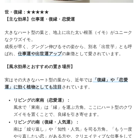
世・復縁：★★★★★
【主な効果】仕事運・復縁・恋愛運
大きなハート型の葉と、地上に出た太い根茎（イモ）がユニーク
なクワズイモ。
成長が早く、グングン伸びるその姿から、別名「出世芋」とも呼
ばれ、
仕事運や出世運アップ
の象徴として愛されています。
【風水効果とおすすめの置き場所】
実はその大きなハート型の葉から、近年では
「復縁」や「恋愛
運」に効く植物としても注目
されています。
リビングの東南（恋愛運）：
風水で「東南」は「縁」を運ぶ方角。ここにハート型のクワ
ズイモを置くことで、良縁を引き寄せます。
リビングの南（復縁・人気運）：
南は「繰り返し」や「知性・人気」を司る方角。「もう一度
やり直したい恋」がある方や、クリエイティブな仕事をして