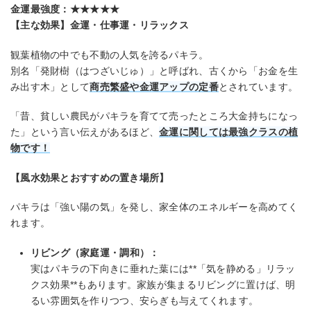
金運最強度：★★★★★
【主な効果】金運・仕事運・リラックス
観葉植物の中でも不動の人気を誇るパキラ。
別名「発財樹（はつざいじゅ）」と呼ばれ、古くから「お金を生
み出す木」として
商売繁盛や金運アップの定番
とされています。
「昔、貧しい農民がパキラを育てて売ったところ大金持ちになっ
た」という言い伝えがあるほど、
金運に関しては最強クラスの植
物です！
【風水効果とおすすめの置き場所】
パキラは「強い陽の気」を発し、家全体のエネルギーを高めてく
れます。
リビング（家庭運・調和）：
実はパキラの下向きに垂れた葉には**「気を静める」リラッ
クス効果**もあります。家族が集まるリビングに置けば、明
るい雰囲気を作りつつ、安らぎも与えてくれます。