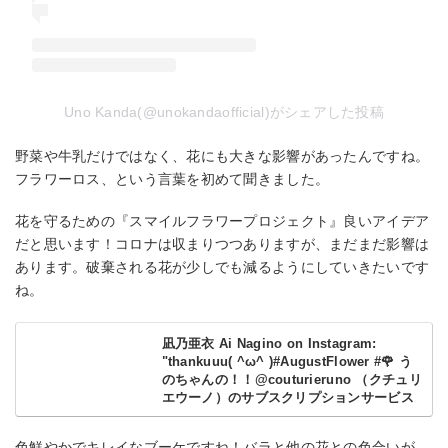
Uno Kanda(@unokandaofficial)がシェアした投稿
野菜や牛乳だけではなく、花にも大きな影響があったんですね。
フラワーロス、という言葉を初めて聞きました。
花を守るための『スマイルフラワープロジェクト』良いアイデア
だと思います！コロナは収まりつつありますが、まだまだ影響は
あります。破棄される花が少しでも減るようにしていきたいです
ね。
凪乃亜衣 Ai Nagino on Instagram‎:
"thankuuu( ^ω^ )#AugustFlower #🌹 う
のちゃんの！！@couturieruno （クチュリ
エウーノ）のサブスクリプションサービス
「 #バラの定期便 」は厳選したボリューム
たっぷりのブーケを💐お申込みすると定期
色鮮やかでキレイなブーケですね！バラと他の花との色合いが、