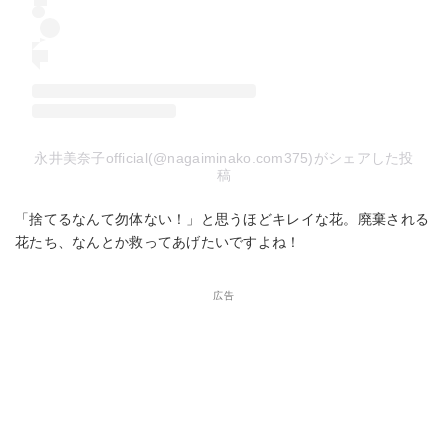
永井美奈子official(@nagaiminako.com375)がシェアした投
稿
「捨てるなんて勿体ない！」と思うほどキレイな花。廃棄される
花たち、なんとか救ってあげたいですよね！
広告