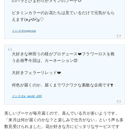
のバラとひまわりがメインのブーケ🌻
ビタミンカラーのお花たちは見ているだけで元気がもら
えます(๑و•̀Δ•́)و♡
インスタ
naginoai
大好きな神田うの様がプロデュース❤️フラワーロスを救
う企画💐今回は、カーネーション😍
大好きフェラーリレッド❤️
何色が届くのか、届くまでワクワクな素敵な企画です❣️
インスタa_world_430
美しいブーケが毎月届くので、喜んでいる方が多いようです。
「来月は何が届くのかな？と楽しみで仕方がない」という声も多
数見受けられました。花が好きな方にピッタリなサービスです