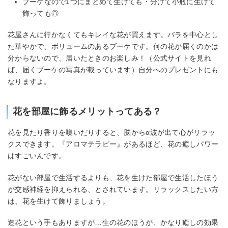
ブーケなので1つにまとめて生けても・分けて小瓶に生けて
私もこれから頑張ります！ 💙NTTデータ様
#全国の小学生対象 #IT授業 今年もあい先
飾っても◎
生 無事終わり感謝です🙇‍♀️ 💙JA様 #地上波
TVCM 5本目🌾CM 放送開始 感謝です🙇‍♀️ #
花屋さんに行かなくてもキレイな花が買えます。バラを中心とし
皆様応援出来る人間目指し中 #凪乃亜衣
た華やかで、ボリュームのあるブーケです。何の花が届くのかは
#naginoai #薙野亜衣 #バラ #薔薇 #花好き
分からないので、届いたときのお楽しみ！（公式サイトを見れ
#花が好きな人と繋がりたい
#christianlouboutin #靴が好きな人と繋が
ば、届くブーケの写真が載っています）自分へのプレゼントにも
りたい #あい先生 #NTTdata #しあわせもの
なりますよ。
#感謝 #havehappyhappydaaay ∩^ω^∩"‎
花を部屋に飾るメリットってある？
花を見たり香りを嗅いだりすると、脳からα波が出て心がリラッ
クスできます。『アロマテラピー』があるほど、花の癒しパワー
はすごいんです。
花がない部屋で生活するよりも、花を生けた部屋で生活したほう
が交感神経を抑えられる、とされています。リラックスしたい方
は、花を生けて飾りましょう。
造花という手もありますが…生の花のほうが、かなり癒しの効果