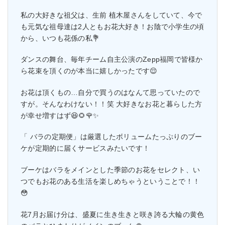
私の大好きな祖父は、生前 植木屋さんをしていて、今で
も元気な祖母達は2人ともお花大好き！お陰で小学生の頃
から、いつも花係の私💐
ダンスの舞台、毎年チーム自主公演のZepp福岡で皆様か
ら花束を頂くのが本当に嬉しかったです😌
お花は頂くもの…自分で買うのはなんて思っていたので
すが。そんなわけない！！笑 大好きなお花と暮らした方
が幸せ増すはず😆🌻🌹✨
「 バラの定期便」は厳選したボリュームたっぷりのブー
ケが定期的に届くサービスみたいです！
ブーケはバラをメインとした季節のお花をセレクト、い
つでもお花のある生活を楽しめちゃうということで！！
😳
花7月お届け分は、盛夏に生き生きと咲き誇る大輪の黄色