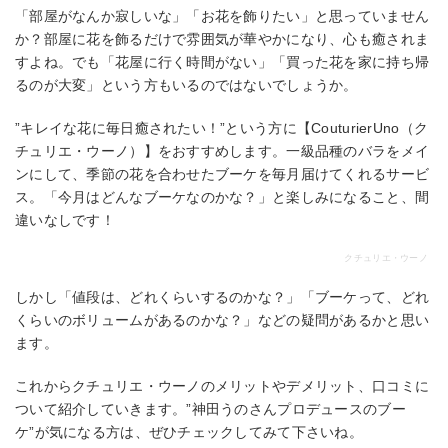
「部屋がなんか寂しいな」「お花を飾りたい」と思っていません
か？部屋に花を飾るだけで雰囲気が華やかになり、心も癒されま
すよね。でも「花屋に行く時間がない」「買った花を家に持ち帰
るのが大変」という方もいるのではないでしょうか。
”キレイな花に毎日癒されたい！”という方に【CouturierUno（ク
チュリエ・ウーノ）】をおすすめします。一級品種のバラをメイ
ンにして、季節の花を合わせたブーケを毎月届けてくれるサービ
ス。「今月はどんなブーケなのかな？」と楽しみになること、間
違いなしです！
クチュリエ・ウーノ
しかし「値段は、どれくらいするのかな？」「ブーケって、どれ
くらいのボリュームがあるのかな？」などの疑問があるかと思い
ます。
これからクチュリエ・ウーノのメリットやデメリット、口コミに
ついて紹介していきます。”神田うのさんプロデュースのブー
ケ”が気になる方は、ぜひチェックしてみて下さいね。