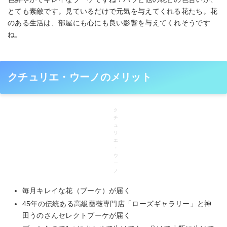
的に届いてきてくれます♪ 8月はとっても情
とても素敵です。見ているだけで元気を与えてくれる花たち。花
熱的な真っ赤なブーケでした！！＼(^o^)／
来月の、9月のお花も！！色も大好きすぎる
のある生活は、部屋にも心にも良い影響を与えてくれそうです
ので楽しみすぎます😆✨ バラをメインとし
ね。
た季節のお花をセレクト、いつでもお花の
ある生活を楽しめちゃいます(*´꒳`*) お花の
種類、組み合わせ、質やもち、ホントに素
敵過ぎておすすめです♡😆 最近、大好きな
お花、好きな音楽を聴きながら、靴やバッ
クチュリエ・ウーノのメリット
グ、家具など好きなものもディスプレイ！
1人のお家時間が好きすぎる私！ 電車乗っ
てどこか行きたいと思えません( ⌯᷄ω⌯᷅ ) お
花からウキウキパワーをいただきまし
ク
チ
て！！✨ 誰から何言われようとw これから
ュ
も好きなこと！お仕事も！頑張りたいと思
リ
います(๑و•̀Δ•́)و♡笑 次回！可愛すぎる9月の
エ
ブーケは ♪ @unokandaofficial 神田うのち
・
ゃんの インスタトップ画面プロフィール欄
ウ
ー
からお申込み！ゲット出来ちゃいます😊 皆
ノ
様元気に夏をお過ごしください！ 8月ラス
ト！今週も楽しい1週間なりますように！！
毎月キレイな花（ブーケ）が届く
#couturieruno #クチュリエウーノ #花のあ
る暮らし #花のある生活 #フラワーギフト#
45年の伝統ある高級薔薇専門店「ローズギャラリー」と神
神田うの ちゃん #unokanda 家庭を大切に
田うのさんセレクトブーケが届く
されて✨事業も長年✨素敵過ぎ憧れ女性🥰