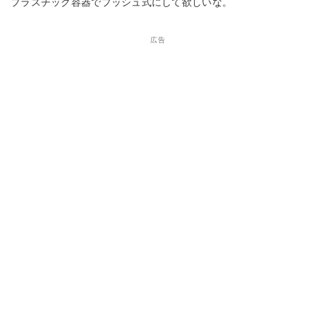
プラスチック容器でプッシュ式にして欲しいな。
広告