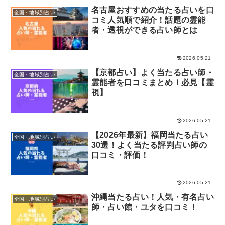
名古屋おすすめの当たる占いを口
全国・地域別占い
コミ人気順で紹介！話題の霊能
星ひとみの天星術占い
四柱推命
者・透視ができる占い師とは
干支占い
手相占い
2026.05.21
【京都占い】よく当たる占い師・
全国・地域別占い
色占い
ソウルナンバー
霊能者を口コミまとめ！必見【霊
視】
オラクルカード
12星座・血液型占い
2026.05.21
【2026年最新】福岡当たる占い
血液型占い
数秘術
全国・地域別占い
30選！よく当たる評判占い師の
口コミ・評価！
占いアプリ
花言葉・誕生花
2026.05.21
算命学
人相占い
沖縄当たる占い！人気・有名占い
全国・地域別占い
師・占い館・ユタを口コミ！
六曜
九星気学