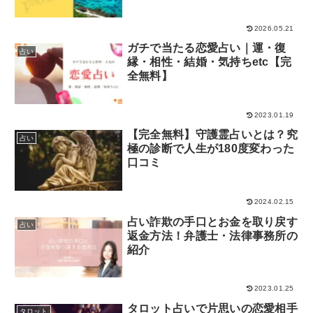
2026.05.21
ルノルマン
全国・地域別占い
ガチで当たる恋愛占い｜運・復
占い
縁・相性・結婚・気持ちetc【完
西洋占星術・ホロスコープ
夢占い
全無料】
タロット
ココナラ占い
2023.01.19
【完全無料】守護霊占いとは？究
占い
占い師
誕生日占い
極の診断で人生が180度変わった
口コミ
2024.02.15
占い詐欺の手口とお金を取り戻す
占い
返金方法！弁護士・法律事務所の
紹介
2023.01.25
タロット占いで片思いの恋愛相手
タロット