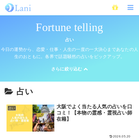
ホーム
占い
Fortune telling
占い
今日の運勢から、恋愛・仕事・人生の一度の一大決心まであなたの人
生のおともに。各界で話題騒然の占いをピックアップ。
さらに絞り込む
霊感・霊視占い
姓名判断
占い
チャネリング占い
透視占い
大阪でよく当たる人気の占いを口
占い
コミ！【本物の霊感・霊視占い師
在籍】
前世占い
六星占術
2026.05.20
五星三心占い
風水