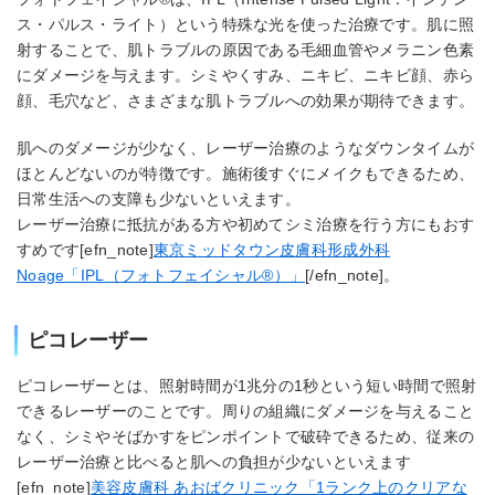
ス・パルス・ライト）という特殊な光を使った治療です。肌に照
射することで、肌トラブルの原因である毛細血管やメラニン色素
にダメージを与えます。シミやくすみ、ニキビ、ニキビ顔、赤ら
顔、毛穴など、さまざまな肌トラブルへの効果が期待できます。
肌へのダメージが少なく、レーザー治療のようなダウンタイムが
ほとんどないのが特徴です。施術後すぐにメイクもできるため、
日常生活への支障も少ないといえます。
レーザー治療に抵抗がある方や初めてシミ治療を行う方にもおす
すめです[efn_note]
東京ミッドタウン皮膚科形成外科
Noage「IPL（フォトフェイシャル®）」
[/efn_note]。
ピコレーザー
ピコレーザーとは、照射時間が1兆分の1秒という短い時間で照射
できるレーザーのことです。周りの組織にダメージを与えること
なく、シミやそばかすをピンポイントで破砕できるため、従来の
レーザー治療と比べると肌への負担が少ないといえます
[efn_note]
美容皮膚科 あおばクリニック「1ランク上のクリアな