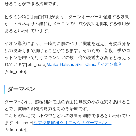
せることができる治療です。
ビタミンCには美白作用があり、ターンオーバーを促進する効果
が、トラネキサム酸にはメラニンの生成や炎症を抑制する作用が
あるといわれています。
イオン導入により、一時的に肌のバリア機能を超え、有効成分を
肌の奥深くまで届けることができます。そのため、普段、手やコ
ットンを用いて行うスキンケアの数十倍の浸透力があると考えら
れています[efn_note]
Maiko Holistic Skin Clinic「イオン導入」
[/efn_note]。
ダーマペン
ダーマペンは、超極細針で肌の表面に無数の小さな穴をあけるこ
とで、皮膚の創傷治癒力を高める治療です。
ニキビ跡や毛穴、小ジワなどへの効果が期待できるといわれてい
ます[efn_note]
シマダ皮膚科クリニック「ダーマペン」
[/efn_note]。