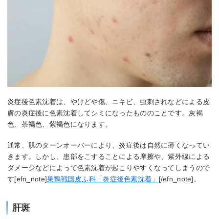
炎症後色素沈着は、やけどや傷、ニキビ、虫刺されなどによる皮
膚の炎症後に色素沈着してシミになったもののことです。灰褐
色、茶褐色、紫褐色になります。
通常、肌のターンオーバーにより、炎症後は自然に薄くなってい
きます。しかし、患部をこすることによる摩擦や、紫外線による
ダメージなどによって色素沈着が起こりやすくなってしまうので
す[efn_note]
巣鴨戦国皮ふ科「炎症後色素沈着」
[/efn_note]。
肝斑