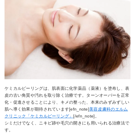
ケミカルピーリングは、肌表面に化学薬品（薬液）を塗布し、表
皮の古い角質や汚れを取り除く治療です。ターンオーバーを正常
化・促進させることにより、キメの整った、本来のみずみずしい
肌へ導く効果が期待されています[efn_note]
美容皮膚科のエルム
クリニック「ケミカルピーリング」
[/efn_note]。
シミだけでなく、ニキビ跡や毛穴の開きにも用いられる治療法で
す。