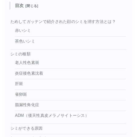
目次
ためしてガッテンで紹介された顔のシミを消す方法とは？
赤いシミ
茶色いシミ
シミの種類
老人性色素斑
炎症後色素沈着
肝斑
雀卵斑
脂漏性角化症
ADM（後天性真皮メラノサイトーシス）
シミができる原因