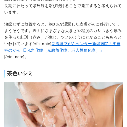
長期にわたって紫外線を浴び続けることで発症すると考えられて
います。
治療せずに放置すると、約8％が浸潤した皮膚がんに移行してし
まうそうです。表面にさまざまな大きさや程度のカサつきや厚み
を伴った紅斑（赤み）が生じ、ツノのようにとがることもあると
いわれています[efn_note]
新潟県立がんセンター新潟病院「皮膚
科のがん: 日光角化症（光線角化症、老人性角化症）」
[/efn_note]。
茶色いシミ