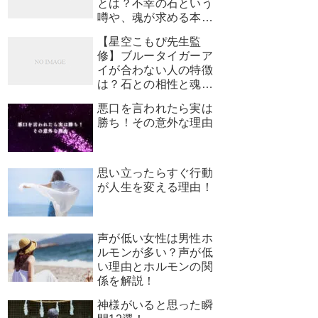
とは？不幸の石という
噂や、魂が求める本当
のサインを解説
【星空こもぴ先生監
修】ブルータイガーア
イが合わない人の特徴
は？石との相性と魂が
求めるサイン
悪口を言われたら実は
勝ち！その意外な理由
思い立ったらすぐ行動
が人生を変える理由！
声が低い女性は男性ホ
ルモンが多い？声が低
い理由とホルモンの関
係を解説！
神様がいると思った瞬