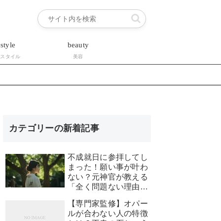
estyle
beauty
フスタイル
美容
カテゴリーの新着記事
不成就日に参拝してし
まった！願い事が叶わ
ない？元神官が教える
「全く問題ない理由」
と安心できる対処法
【専門家監修】オパー
ルが合わない人の特徴