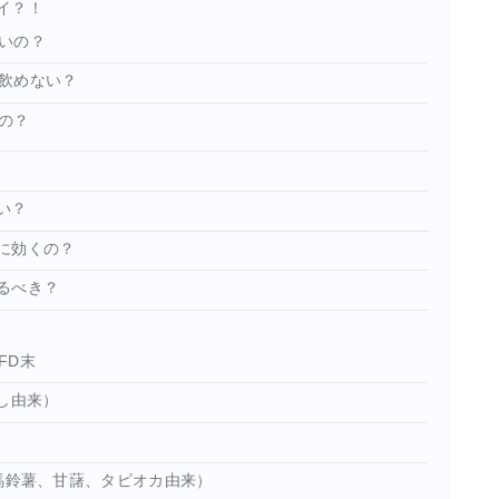
イ？！
いの？
飲めない？
の？
い？
に効くの？
るべき？
FD末
し由来）
馬鈴薯、甘藷、タピオカ由来）