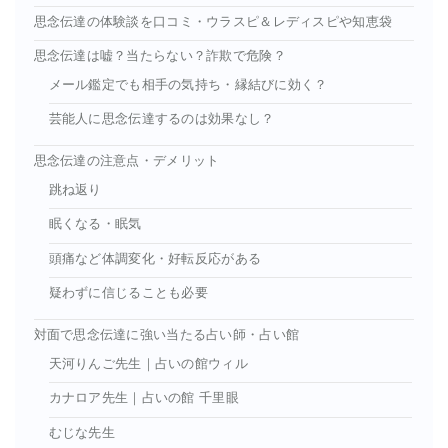
思念伝達の体験談を口コミ・ウラスピ＆レディスピや知恵袋
思念伝達は嘘？当たらない？詐欺で危険？
メール鑑定でも相手の気持ち・縁結びに効く？
芸能人に思念伝達するのは効果なし？
思念伝達の注意点・デメリット
跳ね返り
眠くなる・眠気
頭痛など体調変化・好転反応がある
疑わずに信じることも必要
対面で思念伝達に強い当たる占い師・占い館
天河りんご先生｜占いの館ウィル
カナロア先生｜占いの館 千里眼
むじな先生