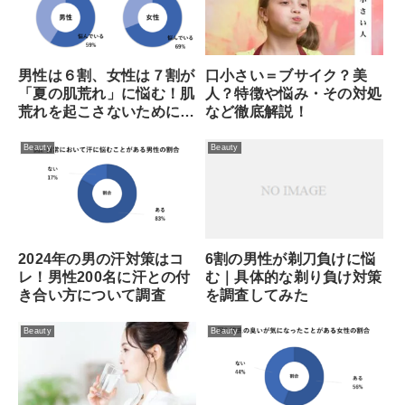
口小さい＝ブサイク？美
男性は６割、女性は７割が
人？特徴や悩み・その対処
「夏の肌荒れ」に悩む！肌
など徹底解説！
荒れを起こさないために行
っている対策とは？
Beauty
Beauty
6割の男性が剃刀負けに悩
2024年の男の汗対策はコ
む｜具体的な剃り負け対策
レ！男性200名に汗との付
を調査してみた
き合い方について調査
Beauty
Beauty