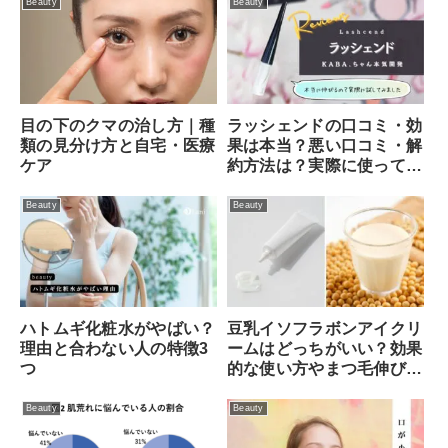
Beauty
Beauty
目の下のクマの治し方｜種
ラッシェンドの口コミ・効
類の見分け方と自宅・医療
果は本当？悪い口コミ・解
ケア
約方法は？実際に使ってみ
ました！
Beauty
Beauty
ハトムギ化粧水がやばい？
豆乳イソフラボンアイクリ
理由と合わない人の特徴3
ームはどっちがいい？効果
つ
的な使い方やまつ毛伸びる
口コミなど徹底調査
Beauty
Beauty