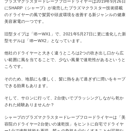
プラズマクラスタードレープフロードライヤーは2019年9月26日
にSHARP（シャープ）が発売したプラズマクラスター技術搭載
のドライヤーの風で髪質や頭皮環境を改善する新ジャンルの健康
美容家電の一つです。
旧型タイプは「IBーWX1」で、2021年5月27日に更に進化した新
型モデルは「IBーWX2」となっています。
他社のドライヤーと大きく違うところは2つの吹き出し口から広
い範囲に風を当てることで、少ない風量で速乾性があるというと
ころです。
そのため、地肌にも優しく、髪に熱をあて過ぎずに潤いをキープ
できる効果もあります。
そして、サロンに行って、2台使いでブラッシングしながら乾か
された経験ありませんか？
シャープのプラズマクラスタードレープフロードライヤーは「美
容院のドライヤー2台使いの速乾技」をヒントに自宅でドライヤ
ー1台で速乾技術を再現、髪への負担を少なくすることが可能な