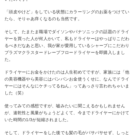
「頭皮やけど」をしている状態にカラーリングのお薬をつけてい
たら、そりゃあ痒くなるのも当然です。
そして、たまたま職場でダイソンやパナソニックの話題のドライ
ヤーを買った人が何人かいて、私もドライヤーはやっぱりこだわ
るべきだなあと思い、我が家が愛用しているシャープにこだわり
プラズマクラスタードレープフロードライヤーを即購入しまし
た。
ドライヤーにお金をかけたのは人生初めてですが、家族には「他
の美容機器やら美容にはバンバンお金使うくせに、なんでドライ
ヤーにはそんなにケチってるねん」ってあっさり言われちゃいま
した（笑）
使ってみての感想ですが、嘘みたいに聞こえるかもしれません
が、速乾性と風量がちょうどよくて、今までドライヤーにかけて
いた時間の1/3が短縮されました。
そして、ドライヤーをした後でも髪の毛がパサパサせず、しっと