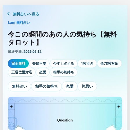
無料占いへ戻る
Lani 無料占い
今この瞬間のあの人の気持ち【無料
タロット】
最終更新:
2026.05.12
完全無料
登録不要
今すぐ占える
1枚引き
全78枚対応
正逆位置対応
恋愛
相手の気持ち
無料占い
相手の気持ち
恋愛
片思い