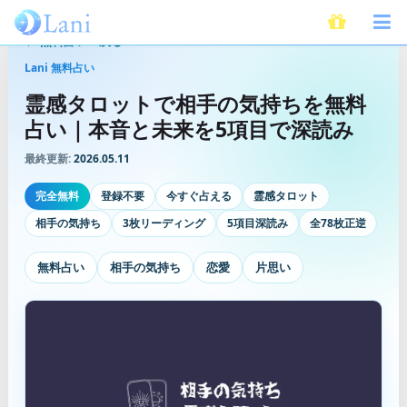
無料占いへ戻る
Lani 無料占い
霊感タロットで相手の気持ちを無料
占い｜本音と未来を5項目で深読み
最終更新:
2026.05.11
完全無料
登録不要
今すぐ占える
霊感タロット
相手の気持ち
3枚リーディング
5項目深読み
全78枚正逆
無料占い
相手の気持ち
恋愛
片思い