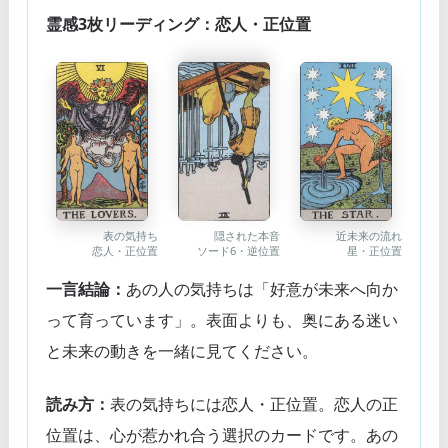
霊感3枚リーディング：恋人・正位置
近未来の流れ
表の気持ち
隠された本音
星・正位置
恋人・正位置
ソード6・逆位置
一言結論：
あの人の気持ちは「好意が未来へ向か
って育っています」。表面よりも、奥にある迷い
と未来の動きを一緒に見てください。
読み方：
表の気持ちには恋人・正位置。恋人の正
位置は、心が惹かれ合う選択のカードです。あの