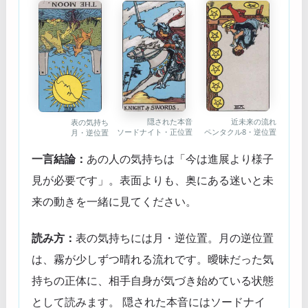
隠された本音
近未来の流れ
表の気持ち
ソードナイト・正位置
ペンタクル8・逆位置
月・逆位置
一言結論：
あの人の気持ちは「今は進展より様子
見が必要です」。表面よりも、奥にある迷いと未
来の動きを一緒に見てください。
読み方：
表の気持ちには月・逆位置。月の逆位置
は、霧が少しずつ晴れる流れです。曖昧だった気
持ちの正体に、相手自身が気づき始めている状態
として読みます。 隠された本音にはソードナイ