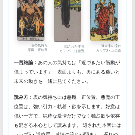
表の気持ち
近未来の流れ
隠された本音
悪魔・正位置
カップ3・正位置
カップ5・逆位置
一言結論：
あの人の気持ちは「近づきたい衝動が
強まっています」。表面よりも、奥にある迷いと
未来の動きを一緒に見てください。
読み方：
表の気持ちには悪魔・正位置。悪魔の正
位置は、強い引力・執着・欲を示します。好意は
強い一方で、純粋な愛情だけでなく独占欲や依存
も混ざる本心として読みます。 隠された本音には
カップ5・逆位置。感情の流れが弱まり、遅れや