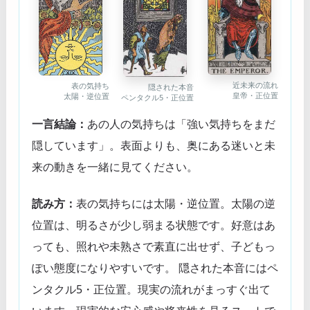
近未来の流れ
表の気持ち
隠された本音
皇帝・正位置
太陽・逆位置
ペンタクル5・正位置
一言結論：
あの人の気持ちは「強い気持ちをまだ
隠しています」。表面よりも、奥にある迷いと未
来の動きを一緒に見てください。
読み方：
表の気持ちには太陽・逆位置。太陽の逆
位置は、明るさが少し弱まる状態です。好意はあ
っても、照れや未熟さで素直に出せず、子どもっ
ぽい態度になりやすいです。 隠された本音にはペ
ンタクル5・正位置。現実の流れがまっすぐ出て