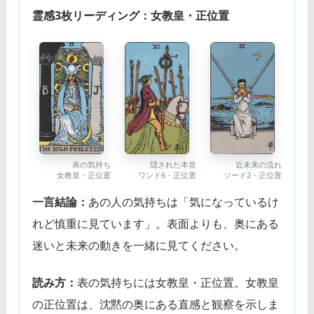
霊感3枚リーディング：女教皇・正位置
隠された本音
表の気持ち
近未来の流れ
ワンド6・正位置
女教皇・正位置
ソード2・正位置
一言結論：
あの人の気持ちは「気になっているけ
れど慎重に見ています」。表面よりも、奥にある
迷いと未来の動きを一緒に見てください。
読み方：
表の気持ちには女教皇・正位置。女教皇
の正位置は、沈黙の奥にある直感と観察を示しま