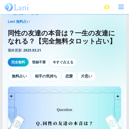
無料占いへ戻る
Lani 無料占い
同性の友達の本音は？一生の友達に
なれる？【完全無料タロット占い】
最終更新:
2025.03.21
完全無料
登録不要
今すぐ占える
無料占い
相手の気持ち
恋愛
片思い