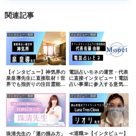
関連記事
インタビュー・取材
インタビュー・取材
【インタビュー】神気界の
電話占いモネの運営・代表
泉皇導先生に直接取材！世
に直接インタビュー！電話
界でも指折りの注目霊能者
占い事業に参入する意気込
に迫る
みを聞いてみました
インタビュー・取材
インタビュー・取材
≪退職≫【インタビュー】
珠清先生の「運の掴み方」