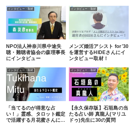
裕倖さんに直接取材
インタビュー・取材
インタビュー・取材
NPO法人神奈川県中途失
メンズ婚活アシスト for’30
聴・難聴者協会の森理事長
を運営するHIDEさんにイ
にインタビュー
ンタビュー取材！
インタビュー・取材
インタビュー・取材
「当てるのが得意な占
【永久保存版】石垣島の当
い！」霊感、タロット鑑定
たる占い師 真龍人(マリユ
で活躍する月花蜜さんに直
ドゥ)先生に30の質問
接取材！