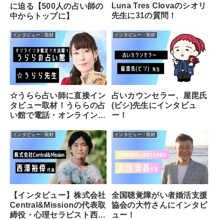
Luna Tres Clovaのシオリ
に迫る【500人の占い師の
先生に31の質問！
中からトップに】
インタビュー・取材
インタビュー・取材
☆うらら占い師に直接イン
占いカウンセラー、屋毘氏
タビュー取材！うららの占
(ビシ)先生にインタビュ
い館で電話・オンライン鑑
ー！
定を行う実力派！
インタビュー・取材
インタビュー・取材
【インタビュー】株式会社
全国聴覚障がい者婚活支援
Central&Missionの代表取
協会の大竹さんにインタビ
締役・心理セラピスト西澤
ュー！