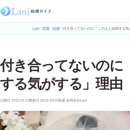
結婚ガイド
Lani
恋愛
結婚
付き合ってないのに「この人と結婚する気
付き合ってないのに
する気がする」理由
公開日 2022.10.12
更新日 2023.05.15
執筆 合同会社Lani