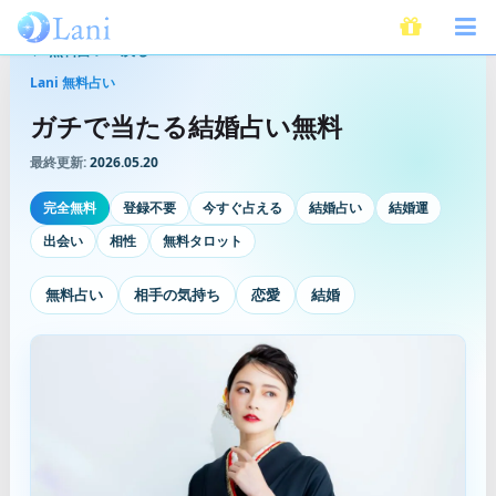
無料占いへ戻る
Lani 無料占い
ガチで当たる結婚占い無料
最終更新:
2026.05.20
完全無料
登録不要
今すぐ占える
結婚占い
結婚運
出会い
相性
無料タロット
無料占い
相手の気持ち
恋愛
結婚