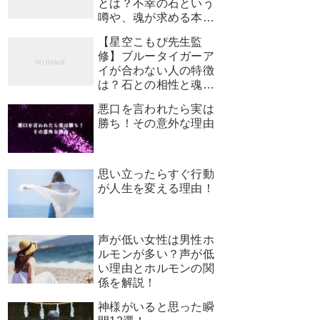
とは？不幸の石という
噂や、魂が求める本当
のサインを解説
【星空こもぴ先生監
修】ブルータイガーア
イが合わない人の特徴
は？石との相性と魂が
求めるサイン
悪口を言われたら実は
勝ち！その意外な理由
思い立ったらすぐ行動
が人生を変える理由！
声が低い女性は男性ホ
ルモンが多い？声が低
い理由とホルモンの関
係を解説！
神様がいると思った瞬