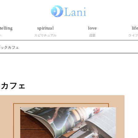
telling
spiritual
love
lif
い
スピリチュアル
恋愛
ライ
ブックカフェ
クカフェ