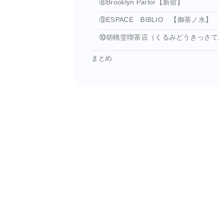
⑧Brooklyn Parlor【新宿】
⑨ESPACE BIBLIO 【御茶ノ水】
⑩胡桃堂喫茶店（くるみどうきっさて
まとめ