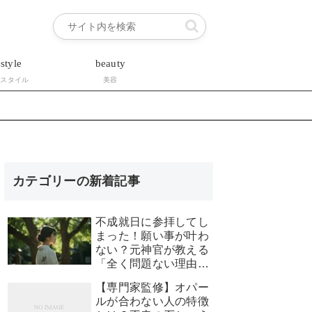
estyle
beauty
フスタイル
美容
カテゴリーの新着記事
不成就日に参拝してし
まった！願い事が叶わ
ない？元神官が教える
「全く問題ない理由」
と安心できる対処法
【専門家監修】オパー
ルが合わない人の特徴