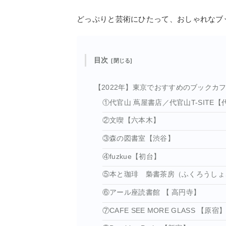
どっぷりと芸術にひたって、おしゃれなブ
目次
【2022年】東京でおすすめのブックカフ
①代官山 蔦屋書店／代官山T-SITE【
②文喫【六本木】
③森の図書室【渋谷】
④fuzkue【初台】
⑤本と珈琲 梟書茶房（ふくろうしょ
⑥アール座読書館 【 高円寺】
⑦CAFE SEE MORE GLASS 【原宿