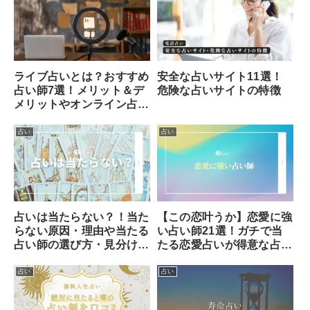
ライブ占いとは？おすすめ
安全な占いサイト11選！
占い師7選！メリット＆デ
危険な占いサイトの特徴
メリットやオンライン占い
との違いを解説
占い
占い
占いは当たらない？！当た
【この恋叶うか】恋愛に強
らない原因・理由や当たる
い占い師21選！ガチで当
占い師の選び方・見分け方
たる恋愛占いが得意な占い
を解説！
師の見分け方とは？
占い
占い