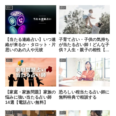
占い
占い
【当たる連絡占い】いつ連
子育て占い・子供の気持ち
絡が来るか・タロット・片
が当たる占い師！どんな子
思いのあの人や元彼
供？人生・親子の相性【無
料】
占い
占い
【家庭・家族問題】家族の
恐ろしい程当たる占い師に
悩みに強い当たる占い師
無料特典で相談する
14選【電話占い無料】
占い
占い