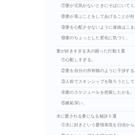
⑦妻が元気がないときにそばにいてく
⑧妻が喜ぶことをしてあげることが好
⑨妻を心配させないように連絡はこま
⑩妻のちょっとした変化に気づく。
妻が好きすぎる夫の困った行動５選
①心配しすぎる。
②妻を自分の所有物のように干渉する
③人前でスキンシップを取ろうとして
④妻のスケジュールを把握したがる。
⑤嫉妬深い。
夫に愛される妻になる秘訣５選
①夫に好きという愛情表現を日頃から