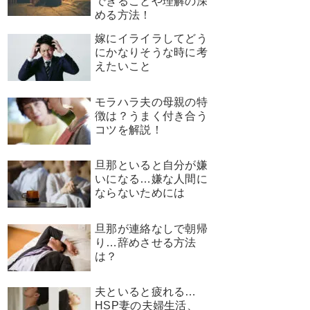
できることや理解の深
める方法！
嫁にイライラしてどう
にかなりそうな時に考
えたいこと
モラハラ夫の母親の特
徴は？うまく付き合う
コツを解説！
旦那といると自分が嫌
いになる…嫌な人間に
ならないためには
旦那が連絡なしで朝帰
り…辞めさせる方法
は？
夫といると疲れる…
HSP妻の夫婦生活、