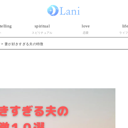
telling
spiritual
love
lif
い
スピリチュアル
恋愛
ライ
活
妻が好きすぎる夫の特徴