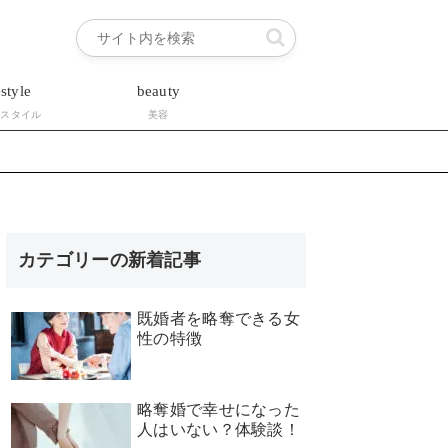
estyle
beauty
フスタイル
美容
カテゴリーの新着記事
既婚者を略奪できる女
性の特徴
略奪婚で幸せになった
人はいない？体験談！