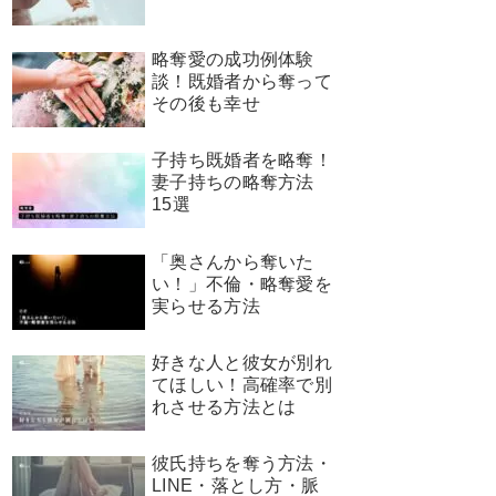
略奪愛の成功例体験
談！既婚者から奪って
その後も幸せ
子持ち既婚者を略奪！
妻子持ちの略奪方法
15選
「奥さんから奪いた
い！」不倫・略奪愛を
実らせる方法
好きな人と彼女が別れ
てほしい！高確率で別
れさせる方法とは
彼氏持ちを奪う方法・
LINE・落とし方・脈