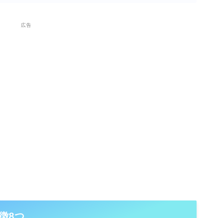
広告
徴8つ