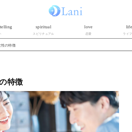
telling
spiritual
love
lif
い
スピリチュアル
恋愛
ライ
女性の特徴
の特徴